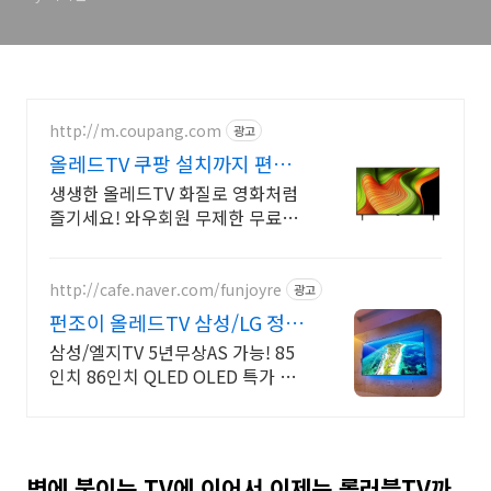
http://m.coupang.com
광고
올레드TV 쿠팡 설치까지 편리한
TV
생생한 올레드TV 화질로 영화처럼
즐기세요! 와우회원 무제한 무료배
송.
http://cafe.naver.com/funjoyre
광고
펀조이 올레드TV 삼성/LG 정품
추가비용없음
삼성/엘지TV 5년무상AS 가능! 85
인치 86인치 QLED OLED 특가 국
내 대비 40%이상 할인 판매중/모든
비용포함
벽에 붙이는 TV에 이어서 이제는 롤러블TV까