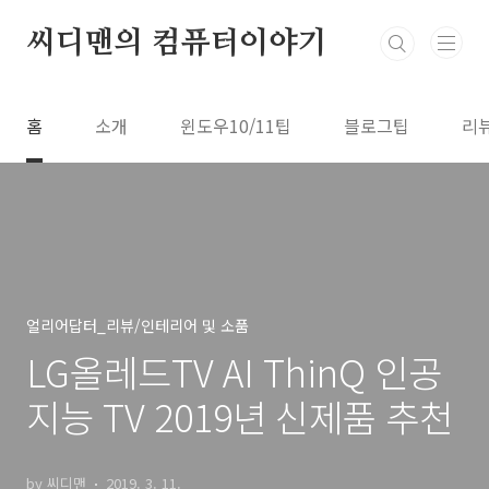
본문 바로가기
씨디맨의 컴퓨터이야기
홈
소개
윈도우10/11팁
블로그팁
리
얼리어답터_리뷰/인테리어 및 소품
LG올레드TV AI ThinQ 인공
지능 TV 2019년 신제품 추천
by 씨디맨
2019. 3. 11.