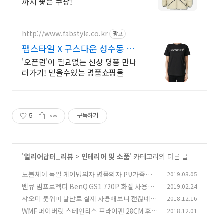
까지 좋은 쿠팡!
http://www.fabstyle.co.kr
광고
팹스타일 X 구스다운 성수동 매
장
'오픈런'이 필요없는 신상 명품 만나
러가기! 믿을수있는 명품쇼핑몰
5
구독하기
'
얼리어답터_리뷰
>
인테리어 및 소품
' 카테고리의 다른 글
노블체어 독일 게이밍의자 명품의자 PU가죽에
2019.03.05
고급스러운 디자인
벤큐 빔프로젝터 BenQ GS1 720P 화질 사용기
2019.02.24
(2)
샤오미 풋워머 발난로 실제 사용해보니 괜찮네 수
2018.12.16
(1)
족냉증 해결
WMF 페이버릿 스테인리스 프라이팬 28CM 후기
2018.12.01
(0)