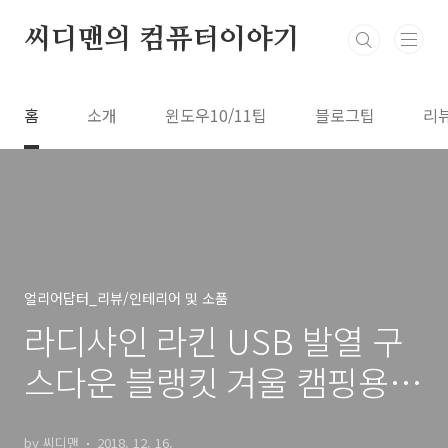
본문 바로가기
씨디맨의 컴퓨터이야기
홈
소개
윈도우10/11팁
블로그팁
리
얼리어답터_리뷰/인테리어 및 소품
라디샤인 라킨 USB 발열 구
스다운 블랭킷 겨울 캠핑용
실내에서도 너무 좋아
by 씨디맨
2018. 12. 16.