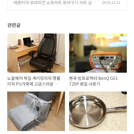
헤론티아 유러피언 쇼핑카트 장바구니 카트 실제
2018.11.11
(3)
후기
(1)
관련글
노블체어 독일 게이밍의자 명품
벤큐 빔프로젝터 BenQ GS1
의자 PU가죽에 고급스러운 디
720P 화질 사용기
자인