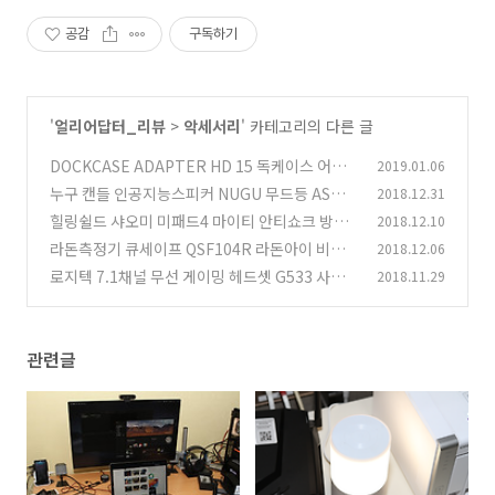
공감
구독하기
'
얼리어답터_리뷰
>
악세서리
' 카테고리의 다른 글
DOCKCASE ADAPTER HD 15 독케이스 어댑
2019.01.06
터 맥북 충전기 확장하기
누구 캔들 인공지능스피커 NUGU 무드등 ASMR
2018.12.31
(4)
실생활에 편리함
힐링쉴드 샤오미 미패드4 마이티 안티쇼크 방탄
2018.12.10
(1)
보호필름 후기
라돈측정기 큐세이프 QSF104R 라돈아이 비교
2018.12.06
(0)
더 정밀한 측정기
로지텍 7.1채널 무선 게이밍 헤드셋 G533 사운
2018.11.29
(9)
드 및 편의성 게임 소프트웨어
(0)
관련글