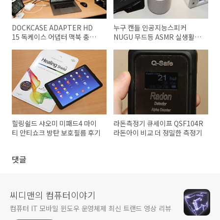
DOCKCASE ADAPTER HD
누구 캔들 인공지능스피커
15 독케이스 어댑터 맥북 충전
NUGU 무드등 ASMR 실생활에
기 확장하기
편리함
힐링쉴드 샤오미 미패드4 마이
라돈측정기 큐세이프 QSF104R
티 안티쇼크 방탄 보호필름 후기
라돈아이 비교 더 정밀한 측정기
댓글
씨디맨의 컴퓨터이야기
컴퓨터 IT 모바일 윈도우 운영체제 최신 트랜드 영상 리뷰