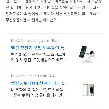
전도 잘되고 괜찮네요. 다양한 스마트폰을 사용하다보니 매번 충
전 할 때마다 단자에 맞는 케이블을 찾아야할 때가 있는데 그런
번거로움이 좀 줄어들 듯 합니다. 물론 무선충전이 되는 제품은
무선충전하면 더 편하긴 하지만요.
http://m.coupang.com
광고
벨킨 충전기 쿠팡 와우할인 특가
구매
벨킨 3in1 무선충전기로 스마트기
기 동시 충전. 로켓배송으로 빠르게!
복잡한 선은 이제 그만! 세련된 디자
인으로 깔끔하게 기기 충전.
http://m.lotteon.com
광고
벨킨 X 롯데ON 첫구매 최대 5천
원 혜택!
내 취향에 딱 맞는 브랜드별 혜택
+중복 쿠폰! 지금 롯데온에서 만나
보세요!