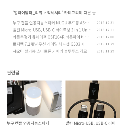
'
얼리어답터_리뷰
>
악세서리
' 카테고리의 다른 글
누구 캔들 인공지능스피커 NUGU 무드등 ASMR
2018.12.31
실생활에 편리함
벨킨 Micro-USB, USB-C 라이트닝 3 in 1 Univ
2018.12.11
(1)
ersal 케이블
라돈측정기 큐세이프 QSF104R 라돈아이 비교
2018.12.06
(1)
더 정밀한 측정기
로지텍 7.1채널 무선 게이밍 헤드셋 G533 사운
2018.11.29
(9)
드 및 편의성 게임 소프트웨어
샤오미 셀카봉 스마트폰 카메라 블루투스 리모컨
2018.11.29
(0)
오래 써본 후기
(1)
관련글
누구 캔들 인공지능스피커
벨킨 Micro-USB, USB-C 라이