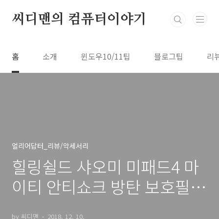
본문 바로가기
씨디맨의 컴퓨터이야기
홈
소개
윈도우10/11팁
블로그팁
리
얼리어답터_리뷰/악세서리
힐링쉴드 샤오미 미패드4 마
이티 안티쇼크 방탄 보호필름
후기
by 씨디맨
2018. 12. 10.