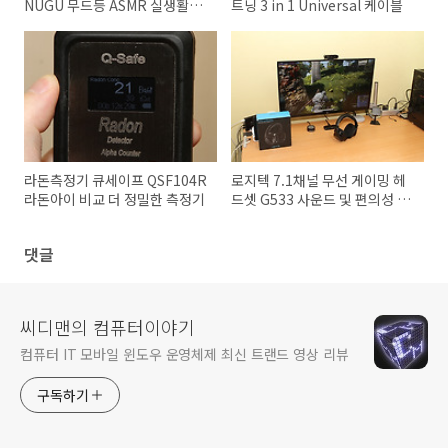
NUGU 무드등 ASMR 실생활에
트닝 3 in 1 Universal 케이블
편리함
라돈측정기 큐세이프 QSF104R
로지텍 7.1채널 무선 게이밍 헤
라돈아이 비교 더 정밀한 측정기
드셋 G533 사운드 및 편의성 게
임 소프트웨어
댓글
씨디맨의 컴퓨터이야기
컴퓨터 IT 모바일 윈도우 운영체제 최신 트랜드 영상 리뷰
구독하기