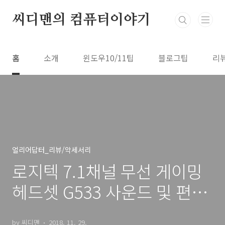
본문 바로가기
씨디맨의 컴퓨터이야기
홈
소개
윈도우10/11팁
블로그팁
리
얼리어답터_리뷰/악세서리
로지텍 7.1채널 무선 게이밍
헤드셋 G533 사운드 및 편의
성 게임 소프트웨어
by 씨디맨
2018. 11. 29.