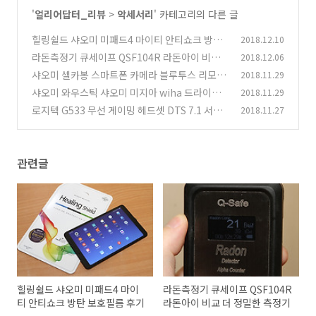
'
얼리어답터_리뷰
>
악세서리
' 카테고리의 다른 글
힐링쉴드 샤오미 미패드4 마이티 안티쇼크 방탄
2018.12.10
보호필름 후기
라돈측정기 큐세이프 QSF104R 라돈아이 비교
2018.12.06
(0)
더 정밀한 측정기
샤오미 셀카봉 스마트폰 카메라 블루투스 리모컨
2018.11.29
(9)
오래 써본 후기
샤오미 와우스틱 샤오미 미지아 wiha 드라이버
2018.11.29
(1)
공구 조합 써보기
로지텍 G533 무선 게이밍 헤드셋 DTS 7.1 서라
2018.11.27
(0)
운드 매크로까지
(1)
관련글
힐링쉴드 샤오미 미패드4 마이
라돈측정기 큐세이프 QSF104R
티 안티쇼크 방탄 보호필름 후기
라돈아이 비교 더 정밀한 측정기