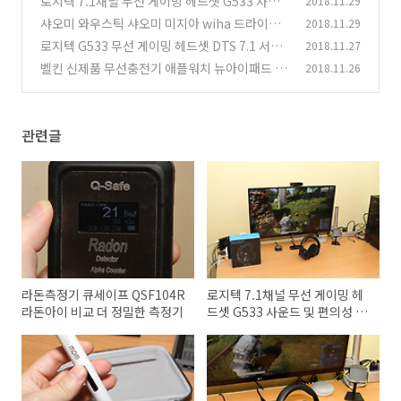
로지텍 7.1채널 무선 게이밍 헤드셋 G533 사운
2018.11.29
드 및 편의성 게임 소프트웨어
샤오미 와우스틱 샤오미 미지아 wiha 드라이버
2018.11.29
(0)
공구 조합 써보기
로지텍 G533 무선 게이밍 헤드셋 DTS 7.1 서라
2018.11.27
(0)
운드 매크로까지
벨킨 신제품 무선충전기 애플워치 뉴아이패드 프
2018.11.26
(1)
로 2018 충전기
(3)
관련글
라돈측정기 큐세이프 QSF104R
로지텍 7.1채널 무선 게이밍 헤
라돈아이 비교 더 정밀한 측정기
드셋 G533 사운드 및 편의성 게
임 소프트웨어