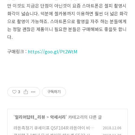
만 이것도 지금은 단점이 아닌것이 요즘 스마트폰은 셀피 촬영시
화각이 넓습니다. 덕분에 셀카봉까지 이용하면 훨씬 더 넓은 화각
으로 촬영이 가능하죠. 스마트폰으로 촬영을 자주 하는 분들에게
는 정말 괜찮은 제품이니 필요한 분들은 구매해봐도 좋을듯 합니
다.
구매링크 :
https://goo.gl/Pt2WtM
3
구독하기
'
얼리어답터_리뷰
>
악세서리
' 카테고리의 다른 글
라돈측정기 큐세이프 QSF104R 라돈아이 비교
2018.12.06
더 정밀한 측정기
(9)