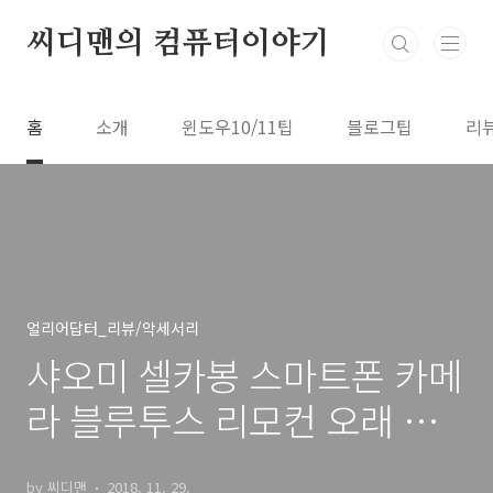
본문 바로가기
씨디맨의 컴퓨터이야기
홈
소개
윈도우10/11팁
블로그팁
리
얼리어답터_리뷰/악세서리
샤오미 셀카봉 스마트폰 카메
라 블루투스 리모컨 오래 써
본 후기
by 씨디맨
2018. 11. 29.