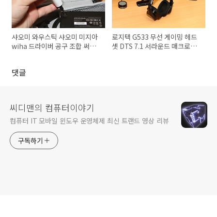
샤오미 와우스틱 샤오미 미지아
로지텍 G533 무선 게이밍 헤드
wiha 드라이버 공구 조합 써보
셋 DTS 7.1 서라운드 매크로까
기
지
댓글
씨디맨의 컴퓨터이야기
컴퓨터 IT 모바일 윈도우 운영체제 최신 트랜드 영상 리뷰
구독하기