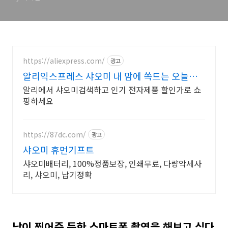
https://aliexpress.com/
광고
알리익스프레스 샤오미 내 맘에 쏙드는 오늘의
특가
알리에서 샤오미검색하고 인기 전자제품 할인가로 쇼
핑하세요
https://87dc.com/
광고
샤오미 휴먼기프트
샤오미배터리, 100%정품보장, 인쇄무료, 다량악세사
리, 샤오미, 납기정확
남이 찍어준 듯한 스마트폰 촬영을 해보고 싶다