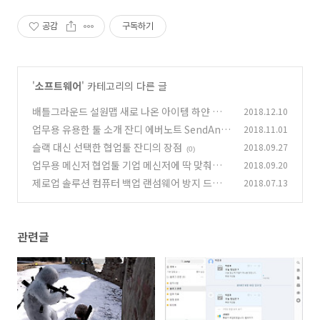
공감
구독하기
'
소프트웨어
' 카테고리의 다른 글
배틀그라운드 설원맵 새로 나온 아이템 하얀 길리
2018.12.10
G36C 구경하기
업무용 유용한 툴 소개 잔디 에버노트 SendAny
2018.11.01
(1)
where 9선
슬랙 대신 선택한 협업툴 잔디의 장점
2018.09.27
(1)
(0)
업무용 메신저 협업툴 기업 메신저에 딱 맞춰진
2018.09.20
잔디 써보자
제로업 솔루션 컴퓨터 백업 랜섬웨어 방지 드라이
2018.07.13
(1)
버 자동설치
(1)
관련글