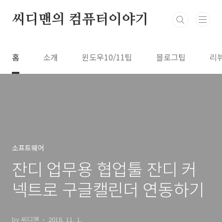
본문 바로가기
씨디맨의 컴퓨터이야기
홈
소개
윈도우10/11팁
블로그팁
리
소프트웨어
잔디 업무용 협업툴 잔디 커
넥트로 구글캘린더 연동하기
by 씨디맨
2018. 11. 1.