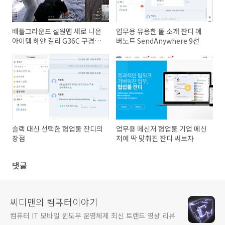
배틀그라운드 설원맵 새로 나온
업무용 유용한 툴 소개 잔디 에
아이템 하얀 길리 G36C 구경하
버노트 SendAnywhere 9선
기
슬랙 대신 선택한 협업툴 잔디의
업무용 메신저 협업툴 기업 메신
장점
저에 딱 맞춰진 잔디 써보자
댓글
씨디맨의 컴퓨터이야기
컴퓨터 IT 모바일 윈도우 운영체제 최신 트랜드 영상 리뷰