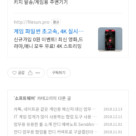
키지 발송/게임용 주변기기
http://filesun.pro
광고
게임 파일썬 초고속, 4K 실시간
보기!
신규가입 0원 이벤트! 최신 영화,드
라마,애니 모두 무료! 4K 스트리밍
공감
구독하기
'
소프트웨어
' 카테고리의 다른 글
카톡, 네이트온 같은 개인용 메신저 대신 업무용
2018.12.13
협업 도구 잔디
IT 게임 업계가 많이 사용하는 협업 도구 사용 사
2018.12.11
(0)
례 살펴보자
업무용 유용한 툴 소개 잔디 에버노트 SendAny
2018.11.01
(1)
where 9선
잔디 업무용 협업툴 잔디 커넥트로 구글캘린더 연
2018.11.01
(1)