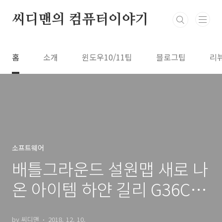
본문 바로가기
씨디맨의 컴퓨터이야기
홈
소개
윈도우10/11팁
블로그팁
리
소프트웨어
배틀그라운드 설원맵 새로 나
온 아이템 하얀 길리 G36C 구
경하기
by 씨디맨
2018. 12. 10.