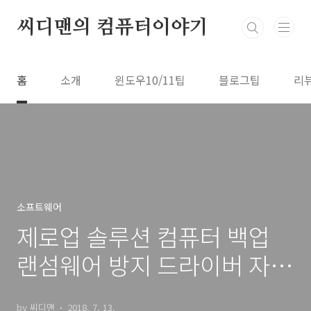
본문 바로가기
씨디맨의 컴퓨터이야기
홈
소개
윈도우10/11팁
블로그팁
리
소프트웨어
제로업 솔루션 컴퓨터 백업
랜섬웨어 방지 드라이버 자동
설치
by 씨디맨
2018. 7. 13.