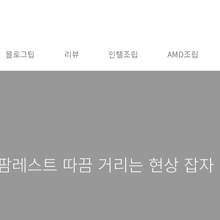
블로그팁
리뷰
인텔조립
AMD조립
팜레스트 따끔 거리는 현상 잡자