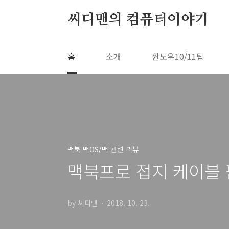
본문 바로가기
씨디맨의 컴퓨터이야기
홈
소개
윈도우10/11팁
맥북 맥OS/맥 관련 리뷰
맥북프로 접지 케이블 
by 씨디맨
2018. 10. 23.