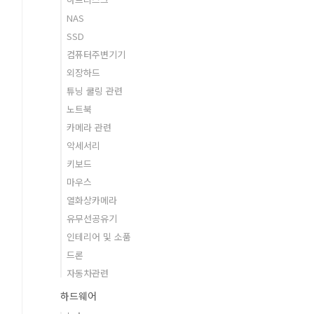
NAS
SSD
컴퓨터주변기기
외장하드
튜닝 쿨링 관련
노트북
카메라 관련
악세서리
키보드
마우스
열화상카메라
유무선공유기
인테리어 및 소품
드론
자동차관련
하드웨어