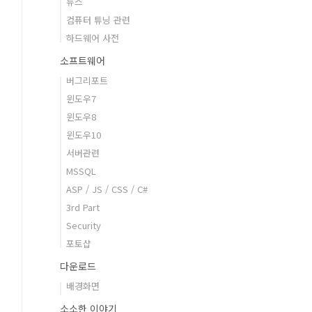
뉴스
컴퓨터 튜닝 관련
하드웨어 사전
소프트웨어
버그리포트
윈도우7
윈도우8
윈도우10
서버관련
MSSQL
ASP / JS / CSS / C#
3rd Part
Security
포토샵
다운로드
배경화면
소소한 이야기