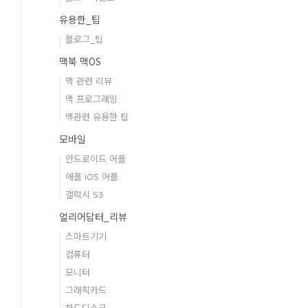
유용한_팁
블로그_팁
맥북 맥OS
맥 관련 리뷰
맥 프로그래밍
맥관련 유용한 팁
모바일
안드로이드 어플
애플 iOS 어플
갤럭시 S3
얼리어답터_리뷰
스마트기기
컴퓨터
모니터
그래픽카드
하드디스크