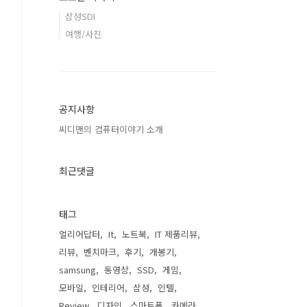
삼성SDI
여행/사진
공지사항
씨디맨의 컴퓨터이야기 소개
최근댓글
태그
얼리어답터
It
노트북
IT 제품리뷰
리뷰
벤치마크
후기
개봉기
samsung
동영상
SSD
게임
모바일
인테리어
삼성
인텔
Review
디자인
스마트폰
카메라