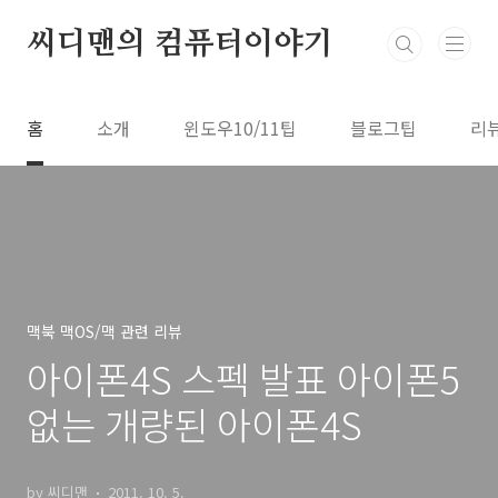
본문 바로가기
씨디맨의 컴퓨터이야기
홈
소개
윈도우10/11팁
블로그팁
리
맥북 맥OS/맥 관련 리뷰
아이폰4S 스펙 발표 아이폰5
없는 개량된 아이폰4S
by 씨디맨
2011. 10. 5.