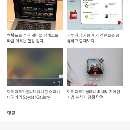
맥북프로 접지 케이블 팜레스트
씨투게더 사용 후기 컨텐츠를 공
따끔 거리는 현상 잡자
유하고 함께보자
아이패드2 캘리브레이션 스파이
아이패드2 올레네비 네비게이션
더갤러리 SpyderGallery
사용 분석기 장점 단점
Desktop
댓글