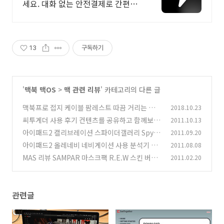
세요. 대화 없는 안전결제로 간편하
게! 전국 각지에서 올라오는 전국구
최다 상품 매일 10만 개 이상의 신규
상품 업로드
13
구독하기
'
맥북 맥OS
>
맥 관련 리뷰
' 카테고리의 다른 글
맥북프로 접지 케이블 팜레스트 따끔 거리는 현상
2018.10.23
잡자
씨투게더 사용 후기 컨텐츠를 공유하고 함께보자
2011.10.13
(3)
아이패드2 캘리브레이션 스파이더갤러리 Spyde
2011.09.20
(11)
rGallery Desktop
아이패드2 올레네비 네비게이션 사용 분석기 장
2011.08.08
(11)
점 단점
MAS 리뷰 SAMPAR 마스크팩 R.E.W 스킨 버츠
2011.02.20
(11)
비 마몽드 레드킷
(24)
관련글