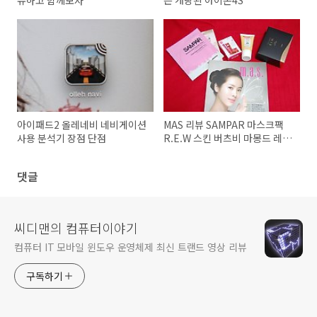
유하고 함께보자
는 개량된 아이폰4S
아이패드2 올레네비 네비게이션
MAS 리뷰 SAMPAR 마스크팩
사용 분석기 장점 단점
R.E.W 스킨 버츠비 마몽드 레드
킷
댓글
씨디맨의 컴퓨터이야기
컴퓨터 IT 모바일 윈도우 운영체제 최신 트랜드 영상 리뷰
구독하기