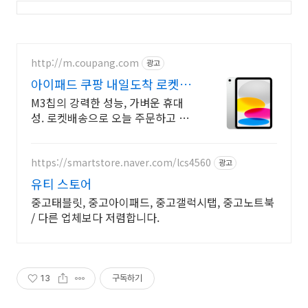
http://m.coupang.com
광고
아이패드 쿠팡 내일도착 로켓배
송
M3칩의 강력한 성능, 가벼운 휴대
성. 로켓배송으로 오늘 주문하고 내
일 받으세요! 학습, 작업, 선물까지!
와우회원 30일 반품과 5% 캐시 적
립으로 부담 없이.
https://smartstore.naver.com/lcs4560
광고
유티 스토어
중고태블릿, 중고아이패드, 중고갤럭시탭, 중고노트북
/ 다른 업체보다 저렴합니다.
13
구독하기