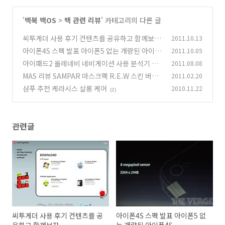
'
맥북 맥OS
>
맥 관련 리뷰
' 카테고리의 다른 글
씨투게더 사용 후기 컨텐츠를 공유하고 함께보자
2011.10.13
아이폰4S 스펙 발표 아이폰5 없는 개량된 아이폰
2011.10.05
(11)
4S
아이패드2 올레네비 네비게이션 사용 분석기 장
2011.08.08
(12)
점 단점
MAS 리뷰 SAMPAR 마스크팩 R.E.W 스킨 버츠
2011.02.20
(11)
비 마몽드 레드킷
샴푸 추천 케라시스 살롱 케어
2010.11.22
(24)
(2)
관련글
씨투게더 사용 후기 컨텐츠를 공
아이폰4S 스펙 발표 아이폰5 없