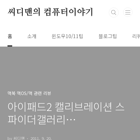
본문 바로가기
씨디맨의 컴퓨터이야기
홈
소개
윈도우10/11팁
블로그팁
리
맥북 맥OS/맥 관련 리뷰
아이패드2 캘리브레이션 스
파이더갤러리
SpyderGallery Desktop
by 씨디맨
2011. 9. 20.