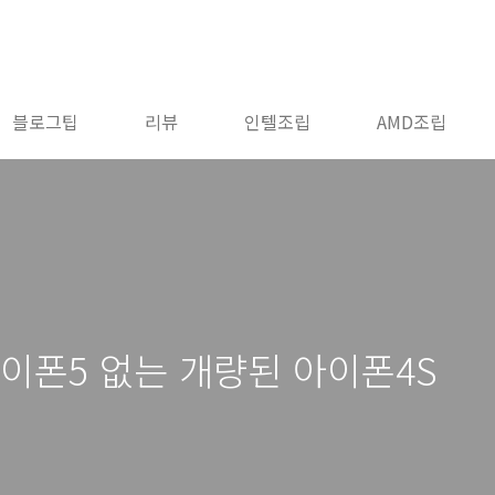
블로그팁
리뷰
인텔조립
AMD조립
아이폰5 없는 개량된 아이폰4S