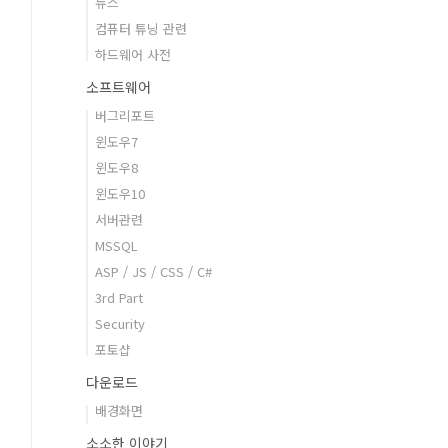
뉴스
컴퓨터 튜닝 관련
하드웨어 사전
소프트웨어
버그리포트
윈도우7
윈도우8
윈도우10
서버관련
MSSQL
ASP / JS / CSS / C#
3rd Part
Security
포토샵
다운로드
배경화면
소소한 이야기