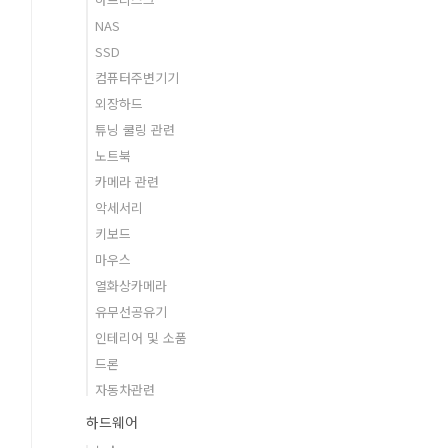
NAS
SSD
컴퓨터주변기기
외장하드
튜닝 쿨링 관련
노트북
카메라 관련
악세서리
키보드
마우스
열화상카메라
유무선공유기
인테리어 및 소품
드론
자동차관련
하드웨어