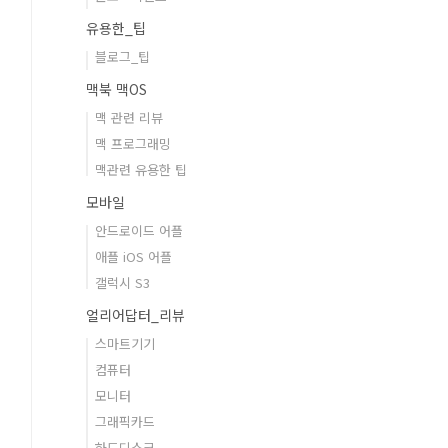
유용한_팁
블로그_팁
맥북 맥OS
맥 관련 리뷰
맥 프로그래밍
맥관련 유용한 팁
모바일
안드로이드 어플
애플 iOS 어플
갤럭시 S3
얼리어답터_리뷰
스마트기기
컴퓨터
모니터
그래픽카드
하드디스크