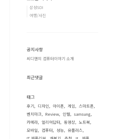
삼성SDI
여행/사진
공지사항
씨디맨의 컴퓨터이야기 소개
최근댓글
태그
후기
디자인
아이폰
게임
스마트폰
벤치마크
Review
인텔
samsung
카메라
얼리어답터
동영상
노트북
모바일
컴퓨터
성능
유플러스
IT 제품리뷰
개봉기
추천
It
제품