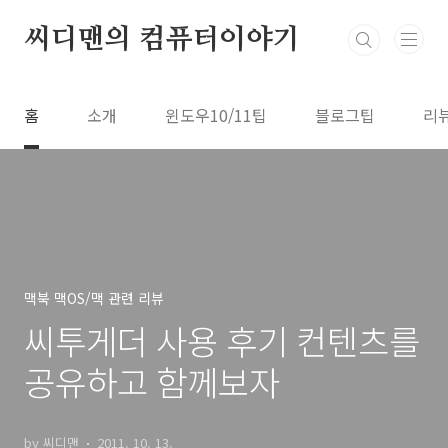
본문 바로가기
씨디맨의 컴퓨터이야기
홈
소개
윈도우10/11팁
블로그팁
리
맥북 맥OS/맥 관련 리뷰
씨투게더 사용 후기 컨텐츠를
공유하고 함께보자
by 씨디맨
2011. 10. 13.