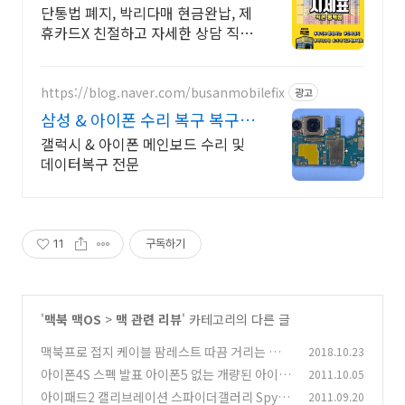
격비교 꼭 해보세요
단통법 폐지, 박리다매 현금완납, 제
휴카드X 친절하고 자세한 상담 직폰
평택점 차별성없는 정직한 할인 시
세표확인후 저렴하게 구매하세요!
https://blog.naver.com/busanmobilefix
광고
삼성 & 아이폰 수리 복구 복구
실패시 비용 무료
갤럭시 & 아이폰 메인보드 수리 및
데이터복구 전문
11
구독하기
'
맥북 맥OS
>
맥 관련 리뷰
' 카테고리의 다른 글
맥북프로 접지 케이블 팜레스트 따끔 거리는 현상
2018.10.23
잡자
아이폰4S 스펙 발표 아이폰5 없는 개량된 아이폰
2011.10.05
(3)
4S
아이패드2 캘리브레이션 스파이더갤러리 Spyde
2011.09.20
(12)