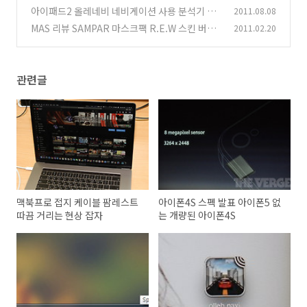
rGallery Desktop
아이패드2 올레네비 네비게이션 사용 분석기 장
2011.08.08
(11)
점 단점
MAS 리뷰 SAMPAR 마스크팩 R.E.W 스킨 버츠
2011.02.20
(11)
비 마몽드 레드킷
(24)
관련글
맥북프로 접지 케이블 팜레스트
아이폰4S 스펙 발표 아이폰5 없
따끔 거리는 현상 잡자
는 개량된 아이폰4S