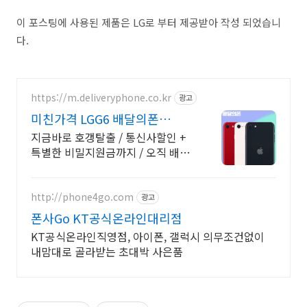
이 포스팅에 사용된 제품은 LG로 부터 제공받아 작성 되었습니
다.
https://m.deliveryphone.co.kr
광고
미친가격 LGG6 배달의폰
Secret 비밀지원금!
지금바로 호갱탈출 / 통신사할인 +
특별한 비밀지원금까지 / 오직 배달
의폰
http://phone4go.com
광고
폰사Go KT공식온라인대리점
KT공식온라인직영점, 아이폰, 갤럭시 의무조건없이
내맘대로 골라받는 초대박 사은품