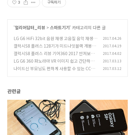
3
구독하기
'
얼리어답터_리뷰
>
스마트기기
' 카테고리의 다른 글
LG G6 HiFi 32bit 음원 재생 고음질 음악 재생
2017.04.26
전송속도
갤럭시S8 플러스 128기가 미드나잇블랙 개봉기
2017.04.19
(1)
갤럭시S8 플러스 리뷰 기어360 2017 만져보기
2017.04.02
(5)
LG G6 360 파노라마 VR 이미지 쉽고 간단하게
2017.03.13
(16)
만든다
나이드신 부모님도 편하게 사용할 수 있는 CCTV
2017.03.12
(7)
토스트캠
(5)
관련글