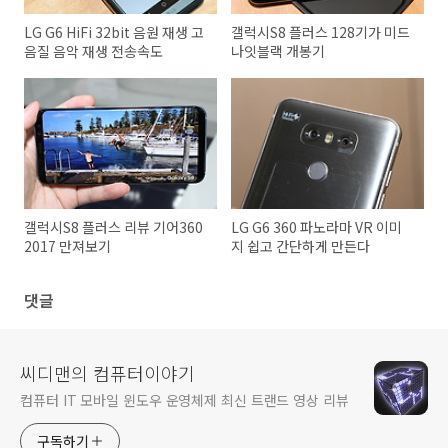
LG G6 HiFi 32bit 음원 재생 고
갤럭시S8 플러스 128기가 미드
음질 음악 재생 전송속도
나잇블랙 개봉기
갤럭시S8 플러스 리뷰 기어360
LG G6 360 파노라마 VR 이미
2017 만져보기
지 쉽고 간단하게 만든다
댓글
씨디맨의 컴퓨터이야기
컴퓨터 IT 모바일 윈도우 운영체제 최신 트랜드 영상 리뷰
구독하기