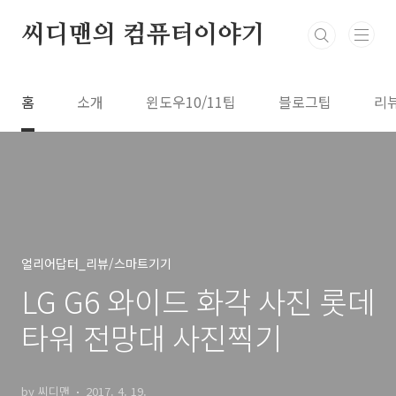
본문 바로가기
씨디맨의 컴퓨터이야기
홈
소개
윈도우10/11팁
블로그팁
리
얼리어답터_리뷰/스마트기기
LG G6 와이드 화각 사진 롯데
타워 전망대 사진찍기
by 씨디맨
2017. 4. 19.