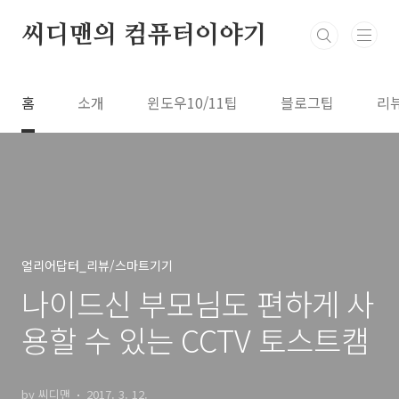
본문 바로가기
씨디맨의 컴퓨터이야기
홈
소개
윈도우10/11팁
블로그팁
리
얼리어답터_리뷰/스마트기기
나이드신 부모님도 편하게 사
용할 수 있는 CCTV 토스트캠
by 씨디맨
2017. 3. 12.