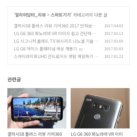
'
얼리어답터_리뷰
>
스마트기기
' 카테고리의 다른 글
갤럭시S8 플러스 리뷰 기어360 2017 만져보기
2017.04.02
LG G6 360 파노라마 VR 이미지 쉽고 간단하게
2017.03.13
(16)
만든다
LG 시그니처 올레드 TV W시리즈 나노셀 기술 슈
2017.03.05
(7)
퍼 울트라HDTV
LG G6 아이스 플래티넘 색상 개봉기
2017.03.03
(2)
(3)
스카이라이프UHD 안드로이드 셋탑 게임하기 안
2017.02.22
드로이드 앱 활용
(6)
관련글
갤럭시S8 플러스 리뷰 기어360
LG G6 360 파노라마 VR 이미