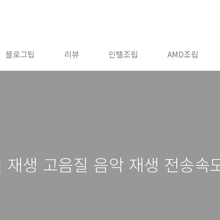
블로그팁
리뷰
인텔조립
AMD조립
t 음원 재생 고음질 음악 재생 전송속