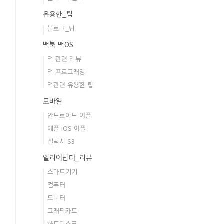
유용한_팁
블로그_팁
맥북 맥OS
맥 관련 리뷰
맥 프로그래밍
맥관련 유용한 팁
모바일
안드로이드 어플
애플 iOS 어플
갤럭시 S3
얼리어답터_리뷰
스마트기기
컴퓨터
모니터
그래픽카드
하드디스크