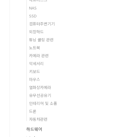
NAS
SSD
컴퓨터주변기기
외장하드
튜닝 쿨링 관련
노트북
카메라 관련
악세서리
키보드
마우스
열화상카메라
유무선공유기
인테리어 및 소품
드론
자동차관련
하드웨어