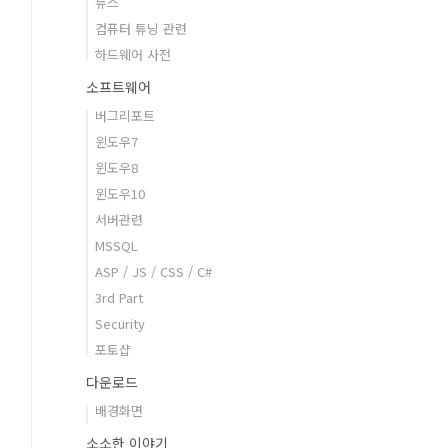
뉴스
컴퓨터 튜닝 관련
하드웨어 사전
소프트웨어
버그리포트
윈도우7
윈도우8
윈도우10
서버관련
MSSQL
ASP / JS / CSS / C#
3rd Part
Security
포토샵
다운로드
배경화면
소소한 이야기