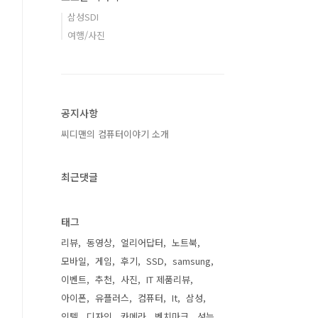
삼성SDI
여행/사진
공지사항
씨디맨의 컴퓨터이야기 소개
최근댓글
태그
리뷰
동영상
얼리어답터
노트북
모바일
게임
후기
SSD
samsung
이벤트
추천
사진
IT 제품리뷰
아이폰
유플러스
컴퓨터
It
삼성
인텔
디자인
카메라
벤치마크
성능