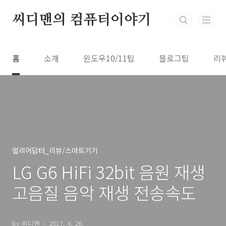
본문 바로가기
씨디맨의 컴퓨터이야기
홈
소개
윈도우10/11팁
블로그팁
리
얼리어답터_리뷰/스마트기기
LG G6 HiFi 32bit 음원 재생
고음질 음악 재생 전송속도
by 씨디맨
2017. 4. 26.