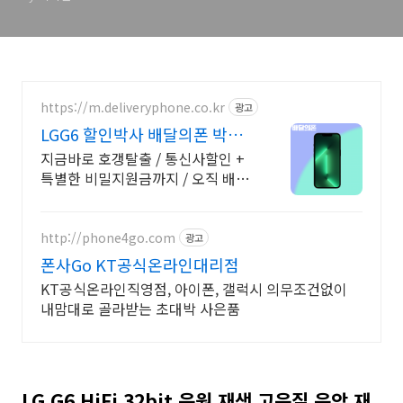
https://m.deliveryphone.co.kr
광고
LGG6 할인박사 배달의폰 박리
다매! 무조건 더 할인!
지금바로 호갱탈출 / 통신사할인 +
특별한 비밀지원금까지 / 오직 배달
의폰
http://phone4go.com
광고
폰사Go KT공식온라인대리점
KT공식온라인직영점, 아이폰, 갤럭시 의무조건없이
내맘대로 골라받는 초대박 사은품
LG G6 HiFi 32bit 음원 재생 고음질 음악 재