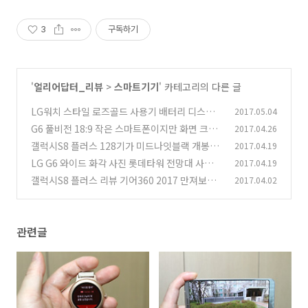
3
구독하기
'
얼리어답터_리뷰
>
스마트기기
' 카테고리의 다른 글
LG워치 스타일 로즈골드 사용기 배터리 디스플
2017.05.04
레이 느낌
G6 풀비전 18:9 작은 스마트폰이지만 화면 크다
2017.04.26
(3)
갤럭시S8 플러스 128기가 미드나잇블랙 개봉기
2017.04.19
(1)
LG G6 와이드 화각 사진 롯데타워 전망대 사진찍
2017.04.19
(5)
기
갤럭시S8 플러스 리뷰 기어360 2017 만져보기
2017.04.02
(2)
(16)
관련글