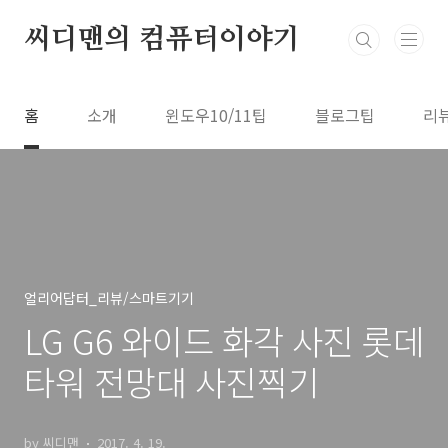
본문 바로가기
씨디맨의 컴퓨터이야기
홈
소개
윈도우10/11팁
블로그팁
리
얼리어답터_리뷰/스마트기기
LG G6 와이드 화각 사진 롯데
타워 전망대 사진찍기
by 씨디맨
2017. 4. 19.