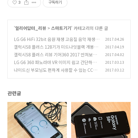
3
구독하기
'
얼리어답터_리뷰
>
스마트기기
' 카테고리의 다른 글
LG G6 HiFi 32bit 음원 재생 고음질 음악 재생
2017.04.26
전송속도
갤럭시S8 플러스 128기가 미드나잇블랙 개봉기
2017.04.19
(1)
갤럭시S8 플러스 리뷰 기어360 2017 만져보기
2017.04.02
(5)
LG G6 360 파노라마 VR 이미지 쉽고 간단하게
2017.03.13
(16)
만든다
나이드신 부모님도 편하게 사용할 수 있는 CCTV
2017.03.12
(7)
토스트캠
(5)
관련글