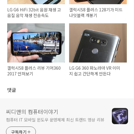
LG G6 HiFi 32bit 음원 재생 고
갤럭시S8 플러스 128기가 미드
음질 음악 재생 전송속도
나잇블랙 개봉기
갤럭시S8 플러스 리뷰 기어360
LG G6 360 파노라마 VR 이미
2017 만져보기
지 쉽고 간단하게 만든다
댓글
씨디맨의 컴퓨터이야기
컴퓨터 IT 모바일 윈도우 운영체제 최신 트랜드 영상 리뷰
구독하기