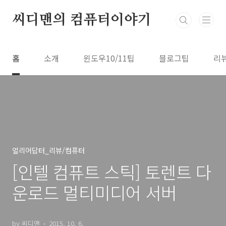
본문 바로가기
씨디맨의 컴퓨터이야기
홈
소개
윈도우10/11팁
블로그팁
리
얼리어답터_리뷰/컴퓨터
[인텔 컴퓨트 스틱] 토렌트 다
운로드 멀티미디어 서버
by 씨디맨
2015. 10. 6.