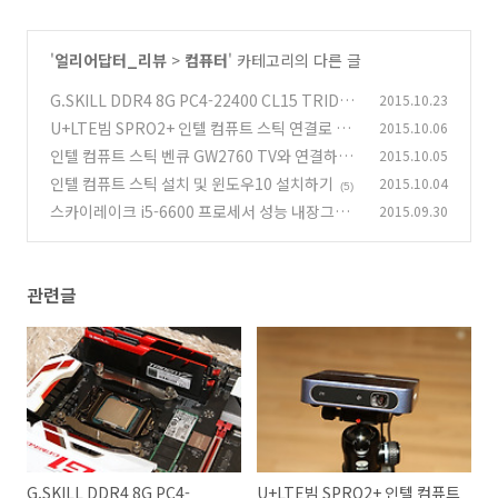
'
얼리어답터_리뷰
>
컴퓨터
' 카테고리의 다른 글
G.SKILL DDR4 8G PC4-22400 CL15 TRIDE
2015.10.23
NT Z 설치기
U+LTE빔 SPRO2+ 인텔 컴퓨트 스틱 연결로 컴
2015.10.06
(1)
퓨터처럼
인텔 컴퓨트 스틱 벤큐 GW2760 TV와 연결하기
2015.10.05
(8)
인텔 컴퓨트 스틱 설치 및 윈도우10 설치하기
2015.10.04
(6)
(5)
스카이레이크 i5-6600 프로세서 성능 내장그래
2015.09.30
픽 성능 후기
(18)
관련글
G.SKILL DDR4 8G PC4-
U+LTE빔 SPRO2+ 인텔 컴퓨트