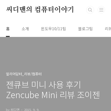
본문 바로가기
씨디맨의 컴퓨터이야기
홈
소개
윈도우10/11팁
블로그팁
리
얼리어답터_리뷰/컴퓨터
젠큐브 미니 사용 후기
Zencube Mini 리뷰 조이젠
by 씨디맨
2015. 9. 9.