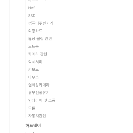
NAS
SSD
컴퓨터주변기기
외장하드
튜닝 쿨링 관련
노트북
카메라 관련
악세서리
키보드
마우스
열화상카메라
유무선공유기
인테리어 및 소품
드론
자동차관련
하드웨어