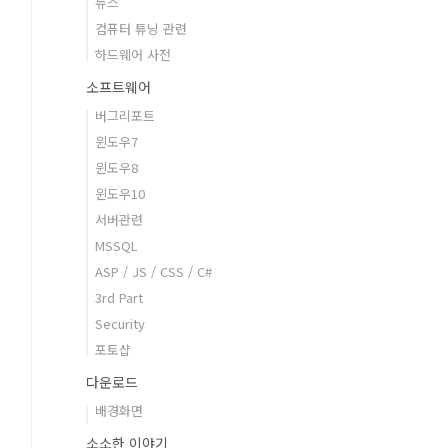
뉴스
컴퓨터 튜닝 관련
하드웨어 사전
소프트웨어
버그리포트
윈도우7
윈도우8
윈도우10
서버관련
MSSQL
ASP / JS / CSS / C#
3rd Part
Security
포토샵
다운로드
배경화면
소소한 이야기