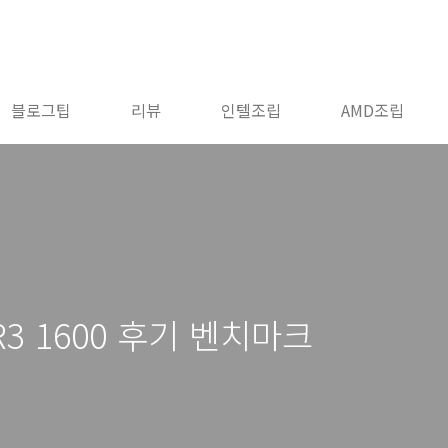
블로그팁
리뷰
인텔조립
AMD조립
DR3 1600 후기 벤치마크