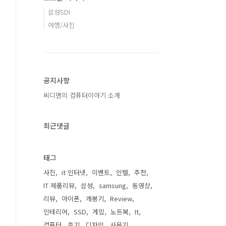
삼성SDI
여행/사진
공지사항
씨디맨의 컴퓨터이야기 소개
최근댓글
태그
사진
it 인터넷
이벤트
인텔
추천
IT 제품리뷰
삼성
samsung
동영상
리뷰
아이폰
개봉기
Review
인테리어
SSD
게임
노트북
It
컴퓨터
후기
디자인
사용기