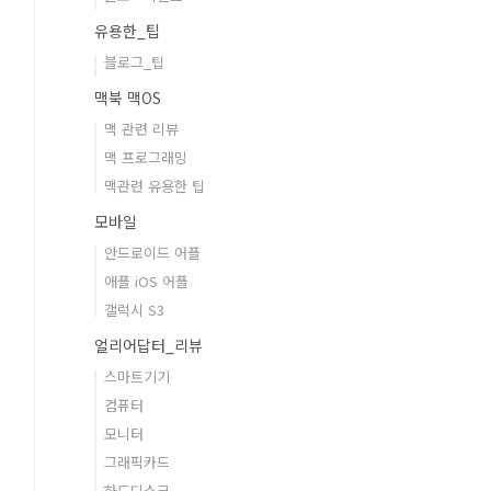
유용한_팁
블로그_팁
맥북 맥OS
맥 관련 리뷰
맥 프로그래밍
맥관련 유용한 팁
모바일
안드로이드 어플
애플 iOS 어플
갤럭시 S3
얼리어답터_리뷰
스마트기기
컴퓨터
모니터
그래픽카드
하드디스크