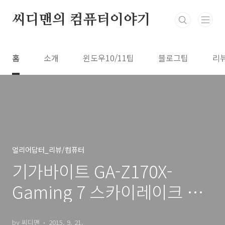
본문 바로가기
씨디맨의 컴퓨터이야기
홈
소개
윈도우10/11팁
블로그팁
리
얼리어답터_리뷰/컴퓨터
기가바이트 GA-Z170X-
Gaming 7 스카이레이크 조
립
by 씨디맨
2015. 9. 21.