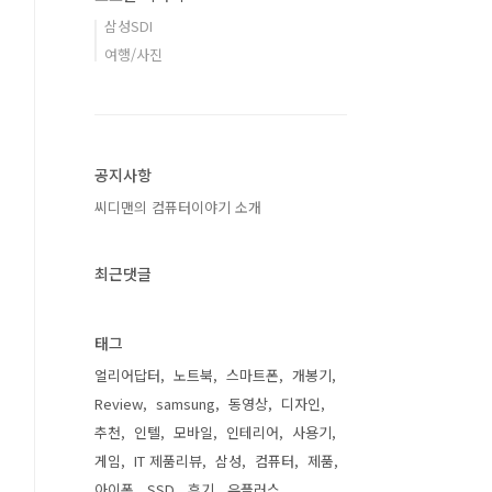
삼성SDI
여행/사진
공지사항
씨디맨의 컴퓨터이야기 소개
최근댓글
태그
얼리어답터
노트북
스마트폰
개봉기
Review
samsung
동영상
디자인
추천
인텔
모바일
인테리어
사용기
게임
IT 제품리뷰
삼성
컴퓨터
제품
아이폰
SSD
후기
유플러스