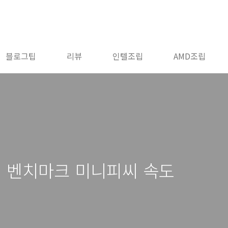
블로그팁
리뷰
인텔조립
AMD조립
62N 벤치마크 미니피씨 속도