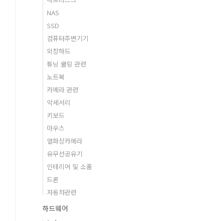
NAS
SSD
컴퓨터주변기기
외장하드
튜닝 쿨링 관련
노트북
카메라 관련
악세서리
키보드
마우스
열화상카메라
유무선공유기
인테리어 및 소품
드론
자동차관련
하드웨어