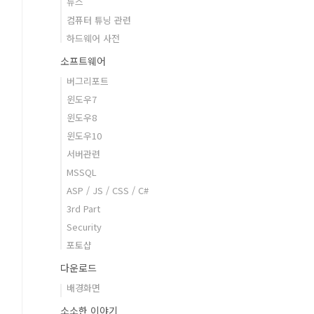
뉴스
컴퓨터 튜닝 관련
하드웨어 사전
소프트웨어
버그리포트
윈도우7
윈도우8
윈도우10
서버관련
MSSQL
ASP / JS / CSS / C#
3rd Part
Security
포토샵
다운로드
배경화면
소소한 이야기