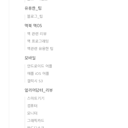
유용한_팁
블로그_팁
맥북 맥OS
맥 관련 리뷰
맥 프로그래밍
맥관련 유용한 팁
모바일
안드로이드 어플
애플 iOS 어플
갤럭시 S3
얼리어답터_리뷰
스마트기기
컴퓨터
모니터
그래픽카드
하드디스크