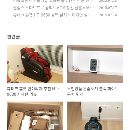
경북설란 아기물티슈 일회용 물수건 안전한 친환
2015.07.18
경 제품
필립스 스마트프로 콤팩트 6CM 장점 신혼부부
2015.07.17
(0)
필수품
휴테크 휴젯 HT-9680 블랙 설치기 디자인 살펴
2015.07.16
(4)
보기
(3)
관련글
휴테크 휴젯 안마의자 추천 HT-
무인양품 온습도계 블랙 화이트
9680 자세한 리뷰
구매 후기