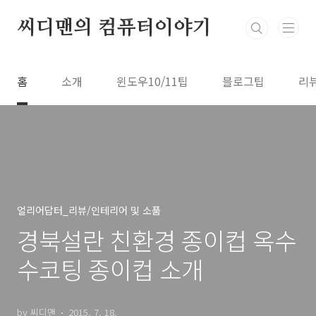
본문 바로가기
씨디맨의 컴퓨터이야기
홈
소개
윈도우10/11팁
블로그팁
리
얼리어답터_리뷰/인테리어 및 소품
경북설란 친환경 종이컵 옥수
수코팅 종이컵 소개
by 씨디맨
2015. 7. 18.