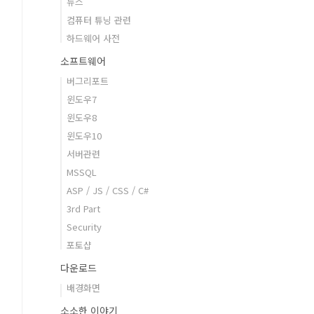
뉴스
컴퓨터 튜닝 관련
하드웨어 사전
소프트웨어
버그리포트
윈도우7
윈도우8
윈도우10
서버관련
MSSQL
ASP / JS / CSS / C#
3rd Part
Security
포토샵
다운로드
배경화면
소소한 이야기