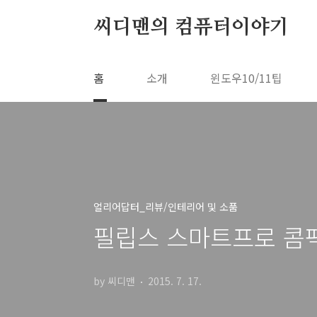
본문 바로가기
씨디맨의 컴퓨터이야기
홈
소개
윈도우10/11팁
얼리어답터_리뷰/인테리어 및 소품
필립스 스마트프로 콤팩
by 씨디맨
2015. 7. 17.