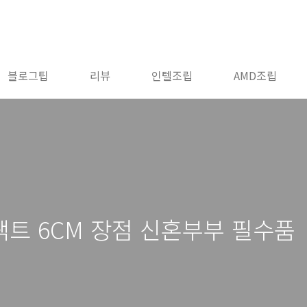
블로그팁
리뷰
인텔조립
AMD조립
트 6CM 장점 신혼부부 필수품