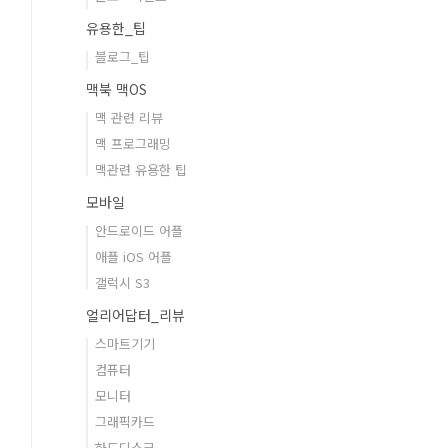
유용한_팁
블로그_팁
맥북 맥OS
맥 관련 리뷰
맥 프로그래밍
맥관련 유용한 팁
모바일
안드로이드 어플
애플 iOS 어플
갤럭시 S3
얼리어답터_리뷰
스마트기기
컴퓨터
모니터
그래픽카드
하드디스크