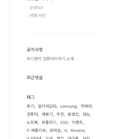
삼성SDI
여행/사진
공지사항
씨디맨의 컴퓨터이야기 소개
최근댓글
태그
후기
얼리어답터
samsung
카메라
컴퓨터
개봉기
추천
동영상
성능
노트북
유플러스
SSD
이벤트
IT 제품리뷰
모바일
It
Review
it 인터넷
삼성
게임
아이폰
사진