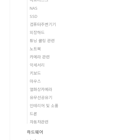
NAS
SSD
컴퓨터주변기기
외장하드
튜닝 쿨링 관련
노트북
카메라 관련
악세서리
키보드
마우스
열화상카메라
유무선공유기
인테리어 및 소품
드론
자동차관련
하드웨어