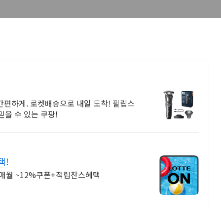
 간편하게. 로켓배송으로 내일 도착! 필립스
믿을 수 있는 쿠팡!
택!
+매월 ~12%쿠폰+적립찬스혜택