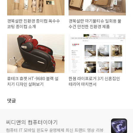
경북설란 친환경 종이컵 옥수수
경북설란 아기물티슈 일회용 물
코팅 종이컵 소개
수건 안전한 친환경 제품
휴테크 휴젯 HT-9680 블랙 설
한샘 라이프로거 3기 신혼집인
치기 디자인 살펴보기
테리어 마치면서
댓글
씨디맨의 컴퓨터이야기
컴퓨터 IT 모바일 윈도우 운영체제 최신 트랜드 영상 리뷰