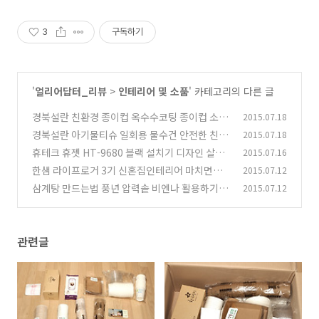
3
구독하기
'
얼리어답터_리뷰
>
인테리어 및 소품
' 카테고리의 다른 글
경북설란 친환경 종이컵 옥수수코팅 종이컵 소개
2015.07.18
경북설란 아기물티슈 일회용 물수건 안전한 친환
2015.07.18
(8)
경 제품
휴테크 휴젯 HT-9680 블랙 설치기 디자인 살펴
2015.07.16
(0)
보기
한샘 라이프로거 3기 신혼집인테리어 마치면서
2015.07.12
(3)
삼계탕 만드는법 풍년 압력솥 비엔나 활용하기
2015.07.12
(1)
(2)
관련글