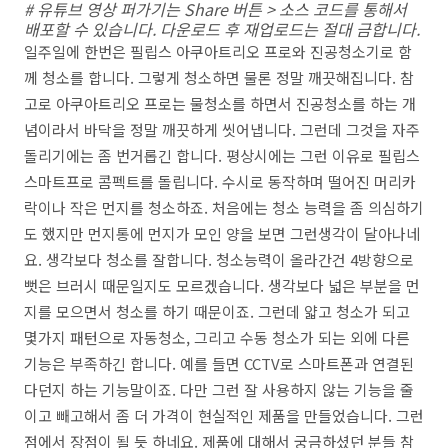
# 유튜브 영상 퍼가기는 Share 버튼 > 소스 코드를 통해서
배포할 수 있습니다. 다운로드 후 재업로드는 절대 금합니다.
일주일에 한번은 필립스 아쿠아트리오 프로와 진공청소기로 함
께 청소를 합니다. 그렇게 청소하면 물론 정말 깨끗해집니다. 참
고로 아쿠아트리오 프로는 물청소를 하면서 진공청소를 하는 개
념이라서 바닥을 정말 깨끗하게 씻어냅니다. 그런데 그것을 자주
돌리기에는 좀 번거롭긴 합니다. 평상시에는 그런 이유로 필립스
스마트프로 콤펙트를 돌립니다. 수시로 동작하며 떨어진 머리카
락이나 작은 먼지를 청소하죠. 처음에는 청소 능력을 좀 의심하기
도 했지만 먼지통에 먼지가 모인 양을 보면 그런생각이 달아나네
요. 생각보다 청소를 잘합니다. 청소능력이 올라간건 4방향으로
뻣은 브러시 때문일지도 모르겠습니다. 생각보다 넓은 부분을 먼
지를 모으면서 청소를 하기 때문이죠. 그런데 얇고 청소가 되고
몇가지 패턴으로 자동청소, 그리고 수동 청소가 되는 외에 다른
기능은 부족하긴 합니다. 예를 들면 CCTV로 스마트폰과 연결된
다던지 하는 기능말이죠. 다만 그런 잘 사용하지 않는 기능을 줄
이고 빼고해서 좀 더 가격이 현실적인 제품을 만들었습니다. 그런
점에서 장점이 될 듯 하네요. 제품에 대해서 궁금하셨던 분들 참