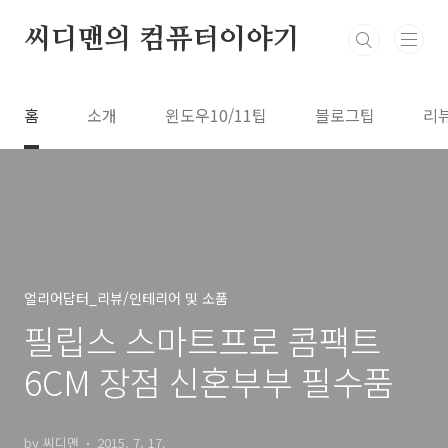
본문 바로가기
씨디맨의 컴퓨터이야기
홈
소개
윈도우10/11팁
블로그팁
리
얼리어답터_리뷰/인테리어 및 소품
필립스 스마트프로 콤팩트
6CM 장점 신혼부부 필수품
by 씨디맨
2015. 7. 17.