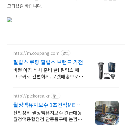
고되셨길 바랍니다.
http://m.coupang.com
광고
필립스 쿠팡 필립스 브랜드 가전
바쁜 아침 식사 준비 끝! 필립스 에
그쿠커로 간편하게. 로켓배송으로
내일 도착! 묵직한 절삭력의 코털 제
거기와 자극 없는 바디 트리머! 편리
함을 경험하세요.
http://plckorea.kr
광고
월정액유지보수 1초견적MET
산업자동화 장비판매수리보수
산업장비 월정액유지보수 긴급대응
월정액종합점검 단종품구매 눈깜짝
1초견적조회