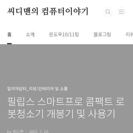
본문 바로가기
씨디맨의 컴퓨터이야기
홈
소개
윈도우10/11팁
블로그팁
리
얼리어답터_리뷰/인테리어 및 소품
필립스 스마트프로 콤팩트 로
봇청소기 개봉기 및 사용기
by 씨디맨
2015. 7. 10.