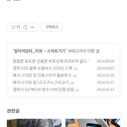
11
구독하기
'
얼리어답터_리뷰
>
스마트기기
' 카테고리의 다른 글
알뜰폰 효도폰 선불폰 부모님께 프리피아 골드폰
2014.04.28
갤럭시S5 블랙 유플러스 디자인 스펙
2014.04.02
(0)
(2)
베가 시크릿 업 진동스피커 활용하기
2014.03.29
(0)
베가 시크릿 업 LG G Pro 2 비교기
2014.03.27
(3)
갤럭시 S4 액티브 방수 미터 단점 장점
2014.03.12
(1)
관련글