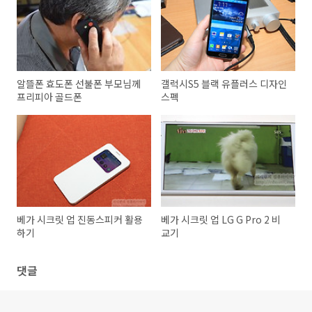
알뜰폰 효도폰 선불폰 부모님께
갤럭시S5 블랙 유플러스 디자인
프리피아 골드폰
스펙
베가 시크릿 업 진동스피커 활용
베가 시크릿 업 LG G Pro 2 비
하기
교기
댓글