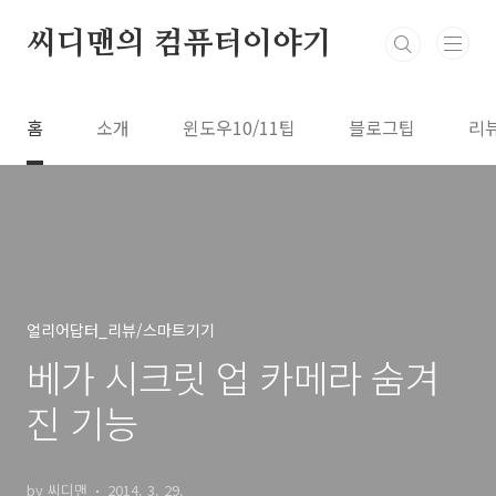
본문 바로가기
씨디맨의 컴퓨터이야기
홈
소개
윈도우10/11팁
블로그팁
리
얼리어답터_리뷰/스마트기기
베가 시크릿 업 카메라 숨겨
진 기능
by 씨디맨
2014. 3. 29.