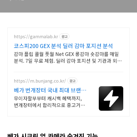
https://gammalab.kr
광고
코스피200 GEX 분석 딜러 감마 포지션 분석
감마 플립 콜월 풋월 Net GEX 롱감마 숏감마를 매일
분석. 7일 무료 체험. 딜러 감마 포지션 및 기관과 외국
인의 포지션을 매일 시각화.
https://m.bunjang.co.kr/
광고
베가 번개장터 국내 최대 브랜드
중고거래
무이자할부부터 캐시백 혜택까지,
번개장터에서 합리적으로 중고거래
하세요 전국 각지에서 올라오는 전
국구 최다 상품 매일 10만 개 이상의
신규 상품 업로드
베가 시크릿 업 카메라 숨겨진 기능