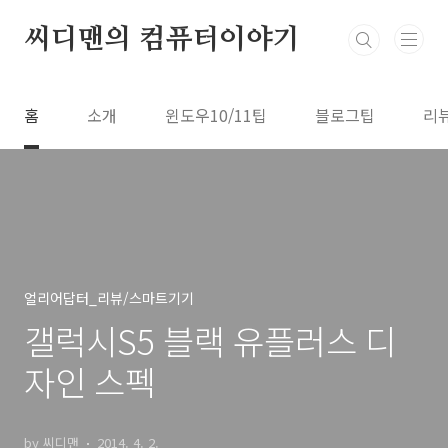
본문 바로가기
씨디맨의 컴퓨터이야기
홈
소개
윈도우10/11팁
블로그팁
리
얼리어답터_리뷰/스마트기기
갤럭시S5 블랙 유플러스 디
자인 스펙
by 씨디맨
2014. 4. 2.