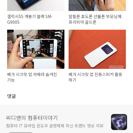
갤럭시S5 개봉기 블랙 SM-
알뜰폰 효도폰 선불폰 부모님께
G900S
프리피아 골드폰
베가 시크릿 업 카메라 숨겨진
베가 시크릿 업 진동스피커 활용
기능
하기
댓글
씨디맨의 컴퓨터이야기
컴퓨터 IT 모바일 윈도우 운영체제 최신 트랜드 영상 리뷰