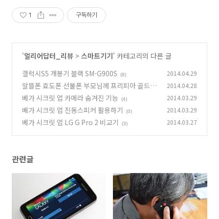
1
구독하기
'
얼리어답터_리뷰
>
스마트기기
' 카테고리의 다른 글
갤럭시S5 개봉기 블랙 SM-G900S
2014.04.29
(8)
알뜰폰 효도폰 선불폰 부모님께 프리피아 골드폰
2014.04.28
베가 시크릿 업 카메라 숨겨진 기능
2014.03.29
(0)
(4)
베가 시크릿 업 진동스피커 활용하기
2014.03.29
(0)
베가 시크릿 업 LG G Pro 2 비교기
2014.03.27
(3)
관련글