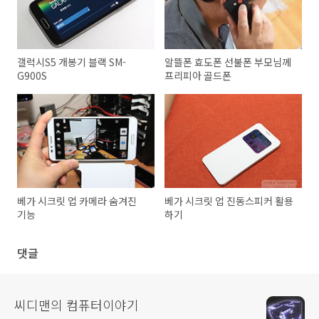
갤럭시S5 개봉기 블랙 SM-
알뜰폰 효도폰 선불폰 부모님께
G900S
프리피아 골드폰
베가 시크릿 업 카메라 숨겨진
베가 시크릿 업 진동스피커 활용
기능
하기
댓글
씨디맨의 컴퓨터이야기