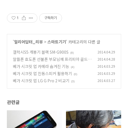
1
구독하기
'
얼리어답터_리뷰
>
스마트기기
' 카테고리의 다른 글
갤럭시S5 개봉기 블랙 SM-G900S
2014.04.29
(8)
알뜰폰 효도폰 선불폰 부모님께 프리피아 골드폰
2014.04.28
베가 시크릿 업 카메라 숨겨진 기능
2014.03.29
(0)
(4)
베가 시크릿 업 진동스피커 활용하기
2014.03.29
(0)
베가 시크릿 업 LG G Pro 2 비교기
2014.03.27
(3)
관련글