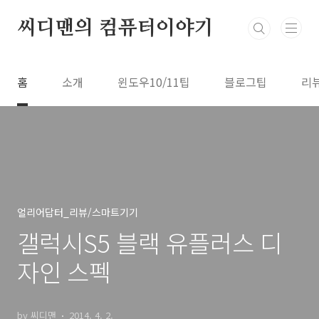
본문 바로가기
씨디맨의 컴퓨터이야기
홈
소개
윈도우10/11팁
블로그팁
리
얼리어답터_리뷰/스마트기기
갤럭시S5 블랙 유플러스 디
자인 스펙
by 씨디맨
2014. 4. 2.