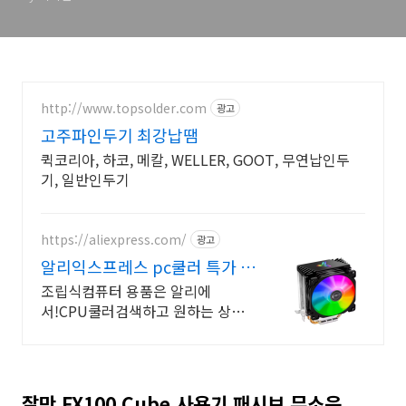
http://www.topsolder.com
광고
고주파인두기 최강납땜
퀵코리아, 하코, 메칼, WELLER, GOOT, 무연납인두
기, 일반인두기
https://aliexpress.com/
광고
알리익스프레스 pc쿨러 특가 알
리익스프레스, pc쿨러
조립식컴퓨터 용품은 알리에
서!CPU쿨러검색하고 원하는 상품
Get!
잘만 FX100 Cube 사용기 패시브 무소음