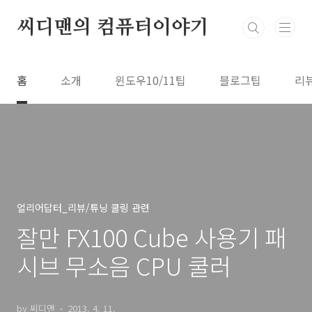
본문 바로가기
씨디맨의 컴퓨터이야기
홈
소개
윈도우10/11팁
블로그팁
리
얼리어답터_리뷰/튜닝 쿨링 관련
잘만 FX100 Cube 사용기 패
시브 무소음 CPU 쿨러
by 씨디맨
2013. 4. 11.