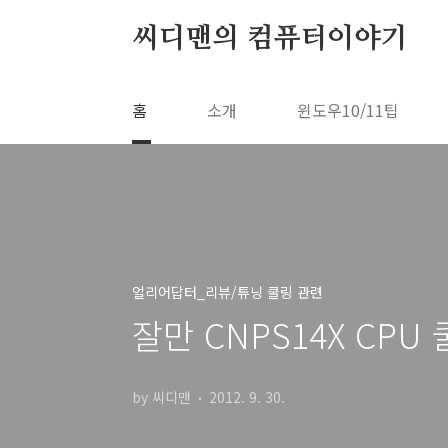
본문 바로가기
씨디맨의 컴퓨터이야기
홈
소개
윈도우10/11팁
얼리어답터_리뷰/튜닝 쿨링 관련
잘만 CNPS14X CP
by 씨디맨
2012. 9. 30.