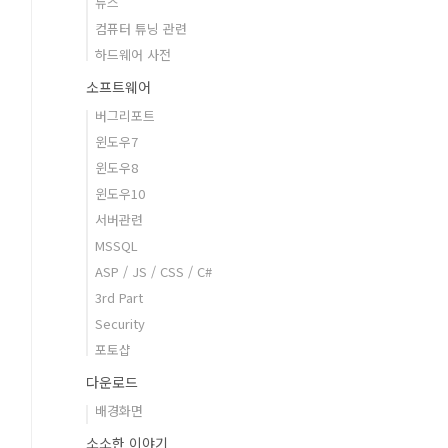
뉴스
컴퓨터 튜닝 관련
하드웨어 사전
소프트웨어
버그리포트
윈도우7
윈도우8
윈도우10
서버관련
MSSQL
ASP / JS / CSS / C#
3rd Part
Security
포토샵
다운로드
배경화면
소소한 이야기