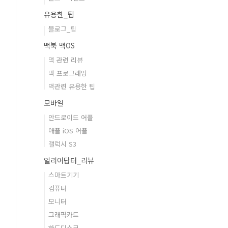
유용한_팁
블로그_팁
맥북 맥OS
맥 관련 리뷰
맥 프로그래밍
맥관련 유용한 팁
모바일
안드로이드 어플
애플 iOS 어플
갤럭시 S3
얼리어답터_리뷰
스마트기기
컴퓨터
모니터
그래픽카드
하드디스크