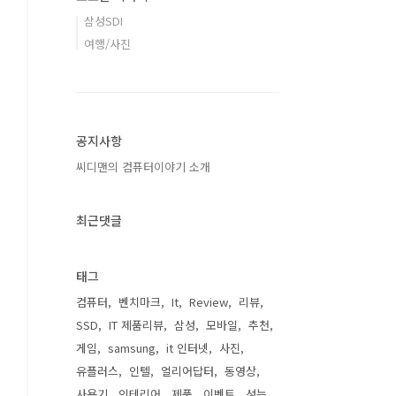
삼성SDI
여행/사진
공지사항
씨디맨의 컴퓨터이야기 소개
최근댓글
태그
컴퓨터
벤치마크
It
Review
리뷰
SSD
IT 제품리뷰
삼성
모바일
추천
게임
samsung
it 인터넷
사진
유플러스
인텔
얼리어답터
동영상
사용기
인테리어
제품
이벤트
성능