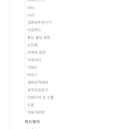
NAS
SSD
컴퓨터주변기기
외장하드
튜닝 쿨링 관련
노트북
카메라 관련
악세서리
키보드
마우스
열화상카메라
유무선공유기
인테리어 및 소품
드론
자동차관련
하드웨어