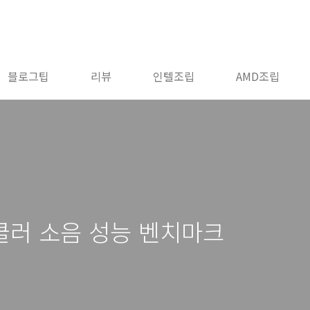
블로그팁
리뷰
인텔조립
AMD조립
U 쿨러 소음 성능 벤치마크