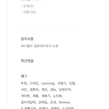
삼성SDI
여행/사진
공지사항
씨디맨의 컴퓨터이야기 소개
최근댓글
태그
추천
디자인
samsung
사용기
인텔
사진
컴퓨터
게임
성능
인테리어
아이폰
제품
개봉기
노트북
얼리어답터
모바일
삼성
Review
IT 제품리뷰
동영상
카메라
it 인터넷