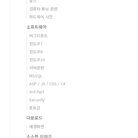
뉴스
컴퓨터 튜닝 관련
하드웨어 사전
소프트웨어
버그리포트
윈도우7
윈도우8
윈도우10
서버관련
MSSQL
ASP / JS / CSS / C#
3rd Part
Security
포토샵
다운로드
배경화면
소소한 이야기