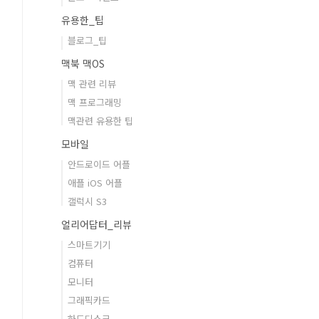
유용한_팁
블로그_팁
맥북 맥OS
맥 관련 리뷰
맥 프로그래밍
맥관련 유용한 팁
모바일
안드로이드 어플
애플 iOS 어플
갤럭시 S3
얼리어답터_리뷰
스마트기기
컴퓨터
모니터
그래픽카드
하드디스크