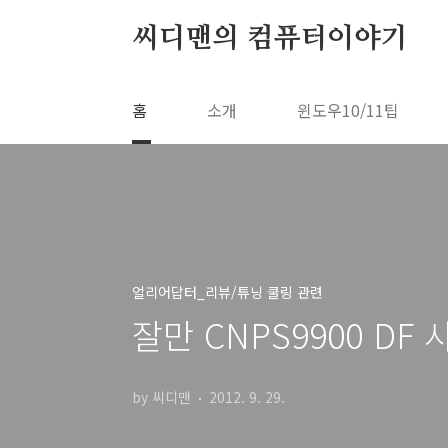
본문 바로가기
씨디맨의 컴퓨터이야기
홈
소개
윈도우10/11팁
얼리어답터_리뷰/튜닝 쿨링 관련
잘만 CNPS9900 DF
by 씨디맨
2012. 9. 29.