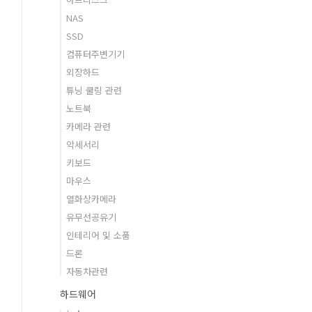
NAS
SSD
컴퓨터주변기기
외장하드
튜닝 쿨링 관련
노트북
카메라 관련
악세서리
키보드
마우스
열화상카메라
유무선공유기
인테리어 및 소품
드론
자동차관련
하드웨어