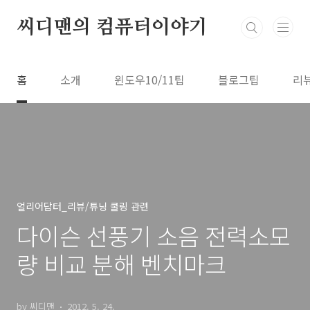
본문 바로가기
씨디맨의 컴퓨터이야기
홈
소개
윈도우10/11팁
블로그팁
리
얼리어답터_리뷰/튜닝 쿨링 관련
다이슨 선풍기 소음 전력소모
량 비교 분해 벤치마크
by 씨디맨
2012. 5. 24.