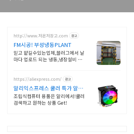
http://www.저온저장고.com
광고
FM시공! 부성냉동PLANT
믿고 맡길수있는업체,블러그에서 날
마다 업로드 되는 냉동,냉장설비 현
장 포스팅,
https://aliexpress.com/
광고
알리익스프레스 쿨러 특가 알리
익스프레스, pc쿨러
조립식컴퓨터 용품은 알리에서!쿨러
검색하고 원하는 상품 Get!