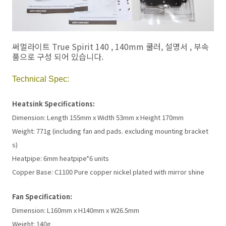
써멀라이트 True Spirit 140 , 140mm 쿨러, 설명서 , 부속
품으로 구성 되어 있습니다.
Technical Spec:
Heatsink Specifications:
Dimension: Length
155mm
x Width
53mm
x Height
170mm
Weight: 771
g
(including fan and pads. excluding mounting bracket
s)
Heatpipe:
6mm
heatpipe*6 units
Copper Base: C1100 Pure copper nickel plated with mirror shine
Fan Specification:
Dimension: L
160mm
x H
140mm
x W
26.5mm
Weight:
140g