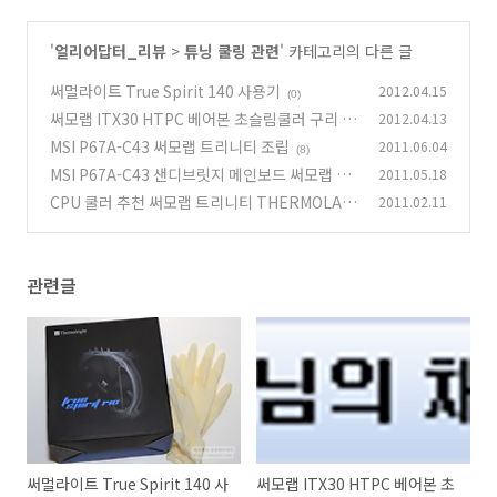
'
얼리어답터_리뷰
>
튜닝 쿨링 관련
' 카테고리의 다른 글
써멀라이트 True Spirit 140 사용기
2012.04.15
(0)
써모랩 ITX30 HTPC 베어본 초슬림쿨러 구리 쿨
2012.04.13
러
MSI P67A-C43 써모랩 트리니티 조립
2011.06.04
(6)
(8)
MSI P67A-C43 샌디브릿지 메인보드 써모랩 트
2011.05.18
리니티
CPU 쿨러 추천 써모랩 트리니티 THERMOLAB
2011.02.11
(16)
TRINITY 외형 리뷰
(15)
관련글
써멀라이트 True Spirit 140 사
써모랩 ITX30 HTPC 베어본 초