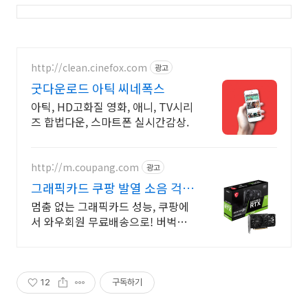
http://clean.cinefox.com
광고
굿다운로드 아틱 씨네폭스
아틱, HD고화질 영화, 애니, TV시리
즈 합법다운, 스마트폰 실시간감상.
http://m.coupang.com
광고
그래픽카드 쿠팡 발열 소음 걱정
없는 쾌적함
멈춤 없는 그래픽카드 성능, 쿠팡에
서 와우회원 무료배송으로! 버벅이
는 화면은 이제 그만! 로켓배송으로
쾌적하게 즐겨요.
12
구독하기