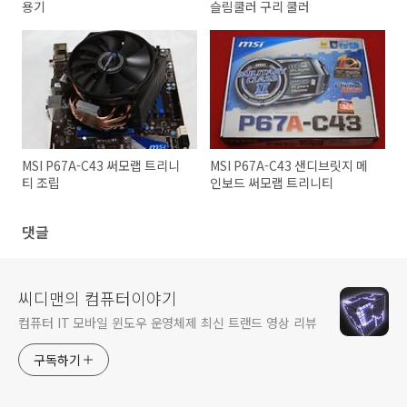
용기
슬림쿨러 구리 쿨러
MSI P67A-C43 써모랩 트리니
MSI P67A-C43 샌디브릿지 메
티 조립
인보드 써모랩 트리니티
댓글
씨디맨의 컴퓨터이야기
컴퓨터 IT 모바일 윈도우 운영체제 최신 트랜드 영상 리뷰
구독하기