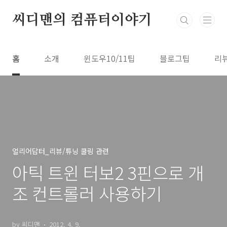
본문 바로가기
씨디맨의 컴퓨터이야기
홈
소개
윈도우10/11팁
블로그팁
리
얼리어답터_리뷰/튜닝 쿨링 관련
아틱 트윈 터보2 3핀으로 개
조 컨트롤러 사용하기
by 씨디맨
2012. 4. 9.