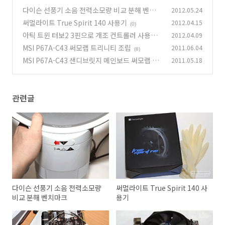
다이슨 선풍기 소음 전력소모량 비교 분해 벤치마
2012.05.24
크
써멀라이트 True Spirit 140 사용기
2012.04.15
(12)
(0)
아틱 트윈 터보2 3핀으로 개조 컨트롤러 사용하
2012.04.09
기
MSI P67A-C43 써모랩 트리니티 조립
2011.06.04
(2)
(8)
MSI P67A-C43 샌디브릿지 메인보드 써모랩 트
2011.05.18
리니티
(16)
관련글
다이슨 선풍기 소음 전력소모량
써멀라이트 True Spirit 140 사
비교 분해 벤치마크
용기