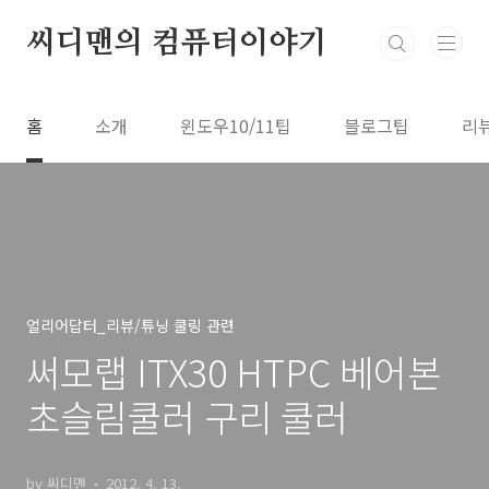
본문 바로가기
씨디맨의 컴퓨터이야기
홈
소개
윈도우10/11팁
블로그팁
리
얼리어답터_리뷰/튜닝 쿨링 관련
써모랩 ITX30 HTPC 베어본
초슬림쿨러 구리 쿨러
by 씨디맨
2012. 4. 13.