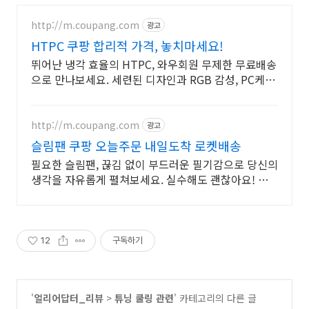
http://m.coupang.com
광고
HTPC 쿠팡 합리적 가격, 놓치마세요!
뛰어난 냉각 효율의 HTPC, 와우회원 무제한 무료배송
으로 만나보세요. 세련된 디자인과 RGB 감성, PC케이
스, 데스크테리어를 완성하세요.
http://m.coupang.com
광고
슬림팬 쿠팡 오늘주문 내일도착 로켓배송
필요한 슬림팬, 끊김 없이 부드러운 필기감으로 당신의
생각을 자유롭게 펼쳐보세요. 실수해도 괜찮아요! 지
워지는 펜, 깨끗하게 수정할 수 있습니다.
12
구독하기
'
얼리어답터_리뷰
>
튜닝 쿨링 관련
' 카테고리의 다른 글