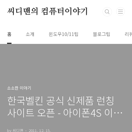
본문 바로가기
씨디맨의 컴퓨터이야기
홈
소개
윈도우10/11팁
블로그팁
리
소소한 이야기
한국벨킨 공식 신제품 런칭
사이트 오픈 - 아이폰4S 이쁜
케이스
by 씨디맨
2011. 12. 15.