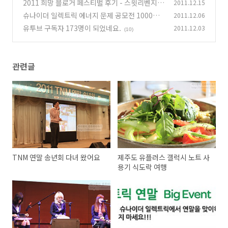
2011 희망 블로거 페스티벌 후기 - 스윗리벤지
2011.12.15
(14)
김갑수 윤미래
슈나이더 일렉트릭 에너지 문제 공모전 1000만
2011.12.06
(10)
원 연말 이벤트
유투브 구독자 173명이 되었네요.
2011.12.03
(7)
(10)
관련글
TNM 연말 송년회 다녀 왔어요
제주도 유플러스 갤럭시 노트 사
용기 식도락 여행