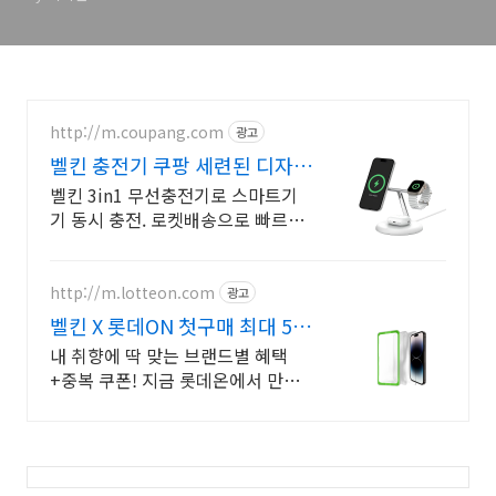
http://m.coupang.com
광고
벨킨 충전기 쿠팡 세련된 디자인
충전
벨킨 3in1 무선충전기로 스마트기
기 동시 충전. 로켓배송으로 빠르게!
초소형 고속 충전기! 발열 적고 안정
적인 마그네틱 고정. 여행 필수템!
http://m.lotteon.com
광고
벨킨 X 롯데ON 첫구매 최대 5천
원 혜택!
내 취향에 딱 맞는 브랜드별 혜택
+중복 쿠폰! 지금 롯데온에서 만나
보세요!