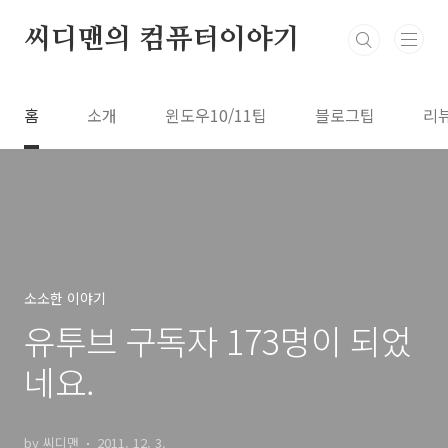
본문 바로가기
씨디맨의 컴퓨터이야기
홈
소개
윈도우10/11팁
블로그팁
리
소소한 이야기
유투브 구독자 173명이 되었
네요.
by 씨디맨
2011. 12. 3.