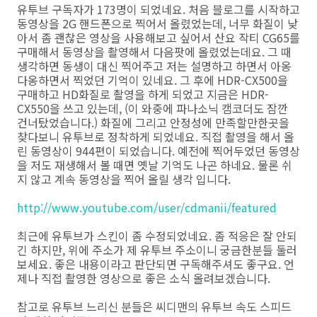
유투브 구독자가 173명이 되었네요. 처음 블로그를 시작하고
동영상을 2G 핸드폰으로 찍어서 올렸었는데, 너무 화질이 낮
아서 좀 괜찮은 영상을 사용해보고 싶어서 산요 작티 CG65를
구매해서 동영상을 촬영해서 다음팟에 올렸었는데요. 그 때
생각하면 동생이 대신 찍어주고 저는 설명하고 하면서 아옹
다옹하면서 찍었던 기억이 있네요. 그 후에 HDR-CX500을
구매하고 HD화질로 촬영을 하게 되었고 지금은 HDR-
CX550을 쓰고 있는데, (이 와중에 파나소닉 캠코더도 잠깐
건너탔었습니다.) 화질에 그리고 안정성에 만족할만한곳을
찾다보니 유투브로 정착하게 되었네요. 직접 촬영을 해서 올
린 동영상이 944편이 되었습니다. 예전에 찍어두었던 동영상
을 저도 재생해서 볼 때면 옛날 기억도 나곤 하네요. 물론 쉬
지 않고 계속 동영상을 찍어 올릴 생각 입니다.
http://www.youtube.com/user/cdmanii/featured
최근에 유투브가 스킨이 좀 수정되었네요. 좀 적응은 잘 안되
긴 하지만, 위에 주소가 제 유투브 주소이니 궁금한분들 둘러
보세요. 좋은 내용이라고 판단되면 구독해주셔도 좋구요. 언
제나 직접 촬영한 영상으로 좋은 소식 올려보겠습니다.
참고로 유투브 느리신 분들은 씨디맨의 유투브 속도 스피드