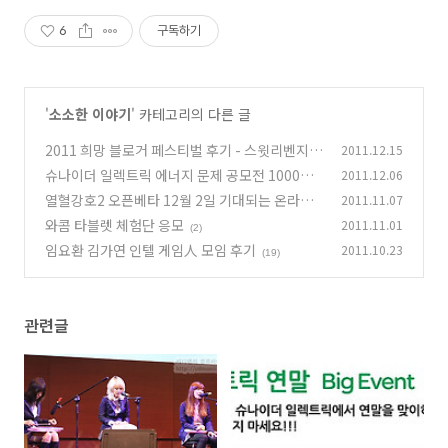
6
구독하기
'
소소한 이야기
' 카테고리의 다른 글
2011 희망 블로거 페스티벌 후기 - 스윗리벤지
2011.12.15
김갑수 윤미래
슈나이더 일렉트릭 에너지 문제 공모전 1000만
2011.12.06
(10)
원 연말 이벤트
열혈강호2 오픈베타 12월 2일 기대되는 온라인
2011.11.07
(7)
게임
와콤 타블렛 체험단 응모
2011.11.01
(12)
(2)
임요환 김가연 인텔 게임人 모임 후기
2011.10.23
(19)
관련글