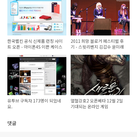
한국벨킨 공식 신제품 런칭 사이
2011 희망 블로거 페스티벌 후
트 오픈 - 아이폰4S 이쁜 케이스
기 - 스윗리벤지 김갑수 윤미래
유투브 구독자 173명이 되었네
열혈강호2 오픈베타 12월 2일
요.
기대되는 온라인 게임
댓글