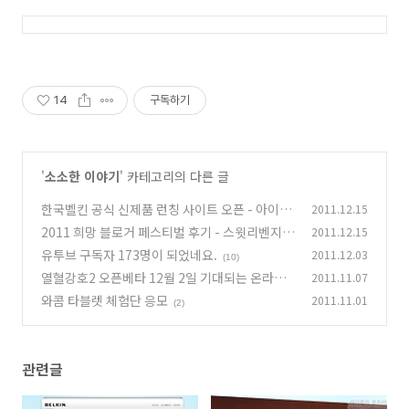
14
구독하기
'
소소한 이야기
' 카테고리의 다른 글
한국벨킨 공식 신제품 런칭 사이트 오픈 - 아이폰
2011.12.15
4S 이쁜 케이스
2011 희망 블로거 페스티벌 후기 - 스윗리벤지
2011.12.15
(9)
김갑수 윤미래
유투브 구독자 173명이 되었네요.
2011.12.03
(10)
(10)
열혈강호2 오픈베타 12월 2일 기대되는 온라인
2011.11.07
게임
와콤 타블렛 체험단 응모
2011.11.01
(12)
(2)
관련글