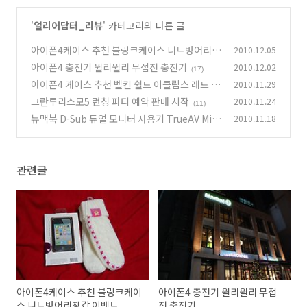
'
얼리어답터_리뷰
' 카테고리의 다른 글
아이폰4케이스 추천 블링크케이스 니트벙어리장
2010.12.05
갑 이벤트
아이폰4 충전기 윌리윌리 무접전 충전기
2010.12.02
(7)
(17)
아이폰4 케이스 추천 벨킨 쉴드 이클립스 레드
2010.11.29
(1
그란투리스모5 런칭 파티 예약 판매 시작
2010.11.24
3)
(11)
뉴맥북 D-Sub 듀얼 모니터 사용기 TrueAV Mini
2010.11.18
DisplayPort to VGA Adapter
(16)
관련글
아이폰4케이스 추천 블링크케이
아이폰4 충전기 윌리윌리 무접
스 니트벙어리장갑 이벤트
전 충전기