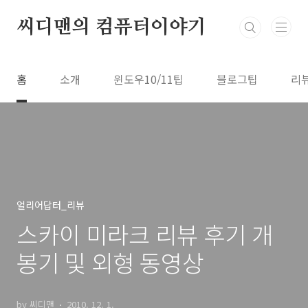
본문 바로가기
씨디맨의 컴퓨터이야기
홈
소개
윈도우10/11팁
블로그팁
리
얼리어답터_리뷰
스카이 미라크 리뷰 후기 개
봉기 및 외형 동영상
by 씨디맨
2010. 12. 1.