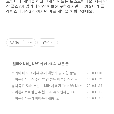
트입니다. 게임을 하고 싶게끔 만드는 포스트이네요. 지금 당
장 플스3가 없기에 당장 해보진 못하겠지만, 아껴뒀다가 플
레이스테이션3가 생기면 바로 게임을 해봐야겠네요.
36
구독하기
'
얼리어답터_리뷰
' 카테고리의 다른 글
스카이 미라크 리뷰 후기 개봉기 및 외형 동영상
2010.12.01
아이폰4 케이스 추천 벨킨 쉴드 이클립스 레드
2010.11.29
(9)
(1
뉴맥북 D-Sub 듀얼 모니터 사용기 TrueAV Mini
2010.11.18
3)
DisplayPort to VGA Adapter
아이폰4 보호필름 추천 SGP 슈타인하일 EX 울트
2010.11.18
(16)
라 크리스탈
아이폰4 개봉기 아이폰4 개통
2010.11.17
(5)
(13)