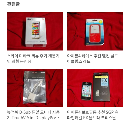
관련글
스카이 미라크 리뷰 후기 개봉기
아이폰4 케이스 추천 벨킨 쉴드
및 외형 동영상
이클립스 레드
뉴맥북 D-Sub 듀얼 모니터 사용
아이폰4 보호필름 추천 SGP 슈
기 TrueAV Mini DisplayPort
타인하일 EX 울트라 크리스탈
to VGA Adapter