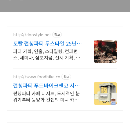
http://doostyle.net
광고
토탈 런칭파티 두스타일 25년
노하우 파티행사 대행
파티 기획, 연출, 스타일링, 컨퍼런
스, 세미나, 심포지움, 전시 기획, 연
출. 시스템부터 스타일링까지 특별
한 파티에 필요한 모든 요소를 합리
적으로 제공합니다.
http://www.foodbike.co
광고
런칭파티 푸드바이크앤코 시즌
DP/행사용집기/플라워
런칭파티 카페 디저트, 도시적인 분
위기부터 동양화 컨셉의 미니 카페
디자인 가능