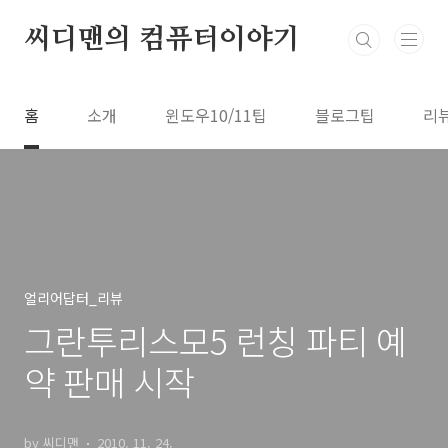
본문 바로가기
씨디맨의 컴퓨터이야기
홈
소개
윈도우10/11팁
블로그팁
리
얼리어답터_리뷰
그란투리스모5 런칭 파티 예
약 판매 시작
by 씨디맨
2010. 11. 24.