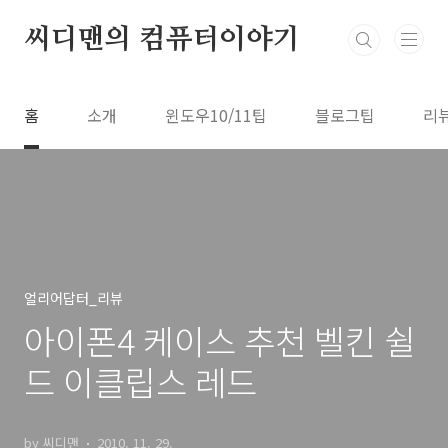
본문 바로가기
씨디맨의 컴퓨터이야기
홈
소개
윈도우10/11팁
블로그팁
리
얼리어답터_리뷰
아이폰4 케이스 추천 벨킨 쉴
드 이클립스 레드
by 씨디맨
2010. 11. 29.