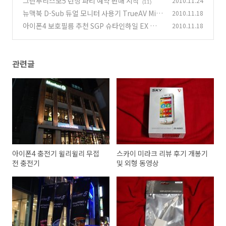
그란투리스모5 런칭 파티 예약 판매 시작
2010.11.24
(11)
뉴맥북 D-Sub 듀얼 모니터 사용기 TrueAV Mini
2010.11.18
DisplayPort to VGA Adapter
아이폰4 보호필름 추천 SGP 슈타인하일 EX 울트
2010.11.18
(16)
라 크리스탈
(5)
관련글
아이폰4 충전기 윌리윌리 무접
스카이 미라크 리뷰 후기 개봉기
전 충전기
및 외형 동영상