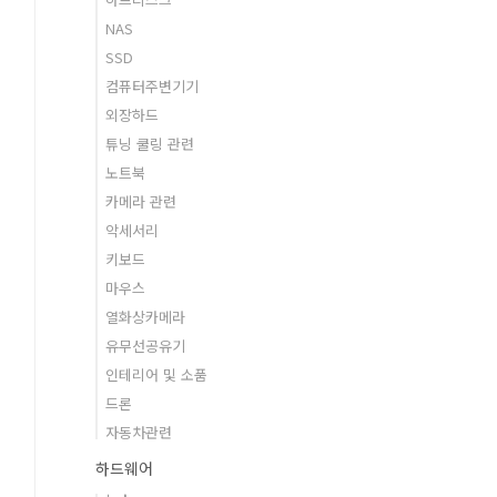
NAS
SSD
컴퓨터주변기기
외장하드
튜닝 쿨링 관련
노트북
카메라 관련
악세서리
키보드
마우스
열화상카메라
유무선공유기
인테리어 및 소품
드론
자동차관련
하드웨어