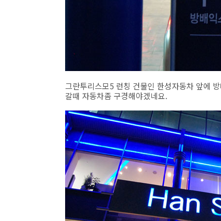
그란투리스모5 런칭 건물인 한성자동차 앞에 방
갈때 자동차좀 구경해야겠네요.