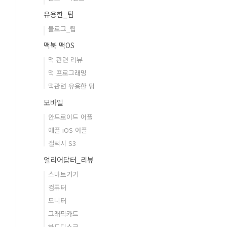
유용한_팁
블로그_팁
맥북 맥OS
맥 관련 리뷰
맥 프로그래밍
맥관련 유용한 팁
모바일
안드로이드 어플
애플 iOS 어플
갤럭시 S3
얼리어답터_리뷰
스마트기기
컴퓨터
모니터
그래픽카드
하드디스크