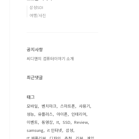
삼성SDI
여행/사진
공지사항
씨디맨의 컴퓨터이야기 소개
최근댓글
태그
모바일
벤치마크
스마트폰
사용기
성능
유플러스
아이폰
인테리어
이벤트
동영상
It
SSD
Review
samsung
it 인터넷
삼성
IT 제품리뷰
디자인
추천
리뷰
게임