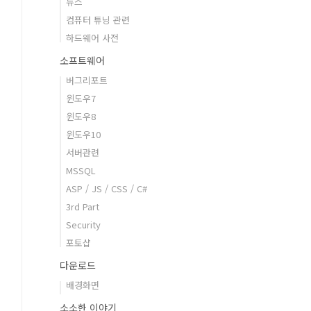
뉴스
컴퓨터 튜닝 관련
하드웨어 사전
소프트웨어
버그리포트
윈도우7
윈도우8
윈도우10
서버관련
MSSQL
ASP / JS / CSS / C#
3rd Part
Security
포토샵
다운로드
배경화면
소소한 이야기