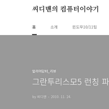
본문 바로가기
씨디맨의 컴퓨터이야기
홈
소개
윈도우10/11팁
얼리어답터_리뷰
그란투리스모5 런칭 파
by 씨디맨
2010. 11. 24.