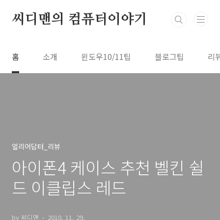
본문 바로가기
씨디맨의 컴퓨터이야기
홈
소개
윈도우10/11팁
블로그팁
리
얼리어답터_리뷰
아이폰4 케이스 추천 벨킨 쉴
드 이클립스 레드
by 씨디맨
2010. 11. 29.