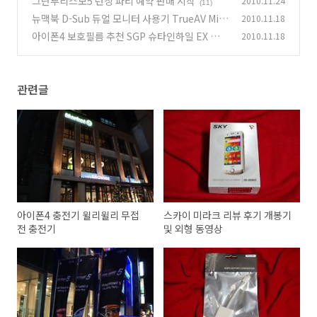
그란투리스모5 런칭 파티 예약 판매 시작
2010.11.24
(11)
뉴맥북 D-Sub 듀얼 모니터 사용기 TrueAV Mini
2010.11.18
DisplayPort to VGA Adapter
아이폰4 보호필름 추천 SGP 슈타인하일 EX 울트
2010.11.18
(16)
라 크리스탈
(5)
관련글
아이폰4 충전기 윌리윌리 무접
스카이 미라크 리뷰 후기 개봉기
전 충전기
및 외형 동영상