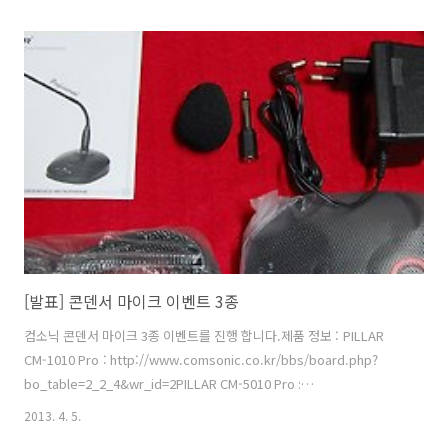
올라왔었다가 내려가버려서 저도 어떻게 된건가 알아보다가 이런 정보
를 얻었는데요. 좋군요. 이미 구매를 하신분들은 어쩔 수 없지만 구매 예
정인분들은 5월 27일날 갤럭시S4 S뷰커버 이벤트를 하니까 페이지로 이
동하셔서 바로 등록하고 받으시기 바랍니다. 물론 아직 공지가 올라와봐
야아는것이긴 하지만 위에 정보는 거의 확실한듯합니다. 근데 색상은 임
의 발송이 될수도 있고 선택해서 받는것일 수 도 있습니다. 이건 정해지
지 않은듯하네..
[발표] 콘덴서 마이크 이벤트 3종
컴소닉 콘덴서 마이크 3종 이벤트를 진행 합니다.제품 정보 : PILLAR
CM-1010 Pro : http://www.comsonic.co.kr/bbs/board.php?
bo_table=2_2_4&wr_id=2PILLAR CM-5010 Pro :
http://www.comsonic.co.kr/bbs/board.php?
2013. 4. 5.
bo_table=2_2_4&wr_id=3PILLAR CM-7010 Pro :