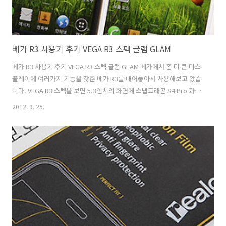
베가 R3 사용기 후기 VEGA R3 스펙 글램 GLAM
베가 R3 사용기 후기 VEGA R3 스펙 글램 GLAM 베가에서 좀 더 큰 디스
플레이에 여러가지 기능을 갖춘 베가 R3를 내어놓아서 사용해보고 왔습
니다. VEGA R3 스펙을 보면 5.3인치의 화면에 스냅드래곤 S4 Pro 콰드
코어가 사용되었습니다. 2GB의 메모리가 사용되었고 무게난 169g 으로
2012. 9. 25.
살짝 묵직해졌으나 크기가 크진 않아서 한손으로 쥐는데는 괜찮았습니
다. 베가 R3를 사용전에 그래픽성능이 상당히 월등하다는 이야기를 들었
는데 벤치마크상은 어떤지 모르겠지만 직접 만져본 느낌으로는 아직은
최적화가 살짝 덜된 느낌도 있었습니다. 다만 기능은 괜찮은 기능이 많이
추가가 되었네요. 미니윈도우 기능은 이제 기본앱들과 연동이 자유로웠
고, 기능도 많이 보강되어 부족함이 없었습니다. 감정인식 메시지 기능으
로..