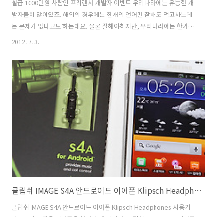
월급 1000만원 사람인 프리랜서 개발자 이벤트 우리나라에는 유능한 개
발자들이 많이있죠. 해외의 경우에는 한개의 언어만 잘해도 먹고사는데
는 문제가 없다고도 하는데요. 물론 잘해야하지만, 우리나라에는 한가지
언어만 잘해서는 먹고살기 좀 어렵죠. 월급 1000만원 쉬운일은 아닌데
2012. 7. 3.
요. 사람인에서 한달간 일을 하고 1000만원을 받아갈 개발자를 뽑는다고
하네요. 언어는 무관하다고 하는데 개발자분들은 한번 도전해보시기 바
랍니다. 개발자들도 정말 능력자분들은 프리린서로 많이 활동을 할텐데
요. 월급 1000만원은 작은 금액은 아니죠. 이번에 사람인에서 프로그래
머로 프로젝트를 맡으면 하루에 대략 52만원을 버는꼴이 될텐데요.(한달
중 19일만) 1명만 뽑기 때문에 사실 상당히 많은 사람들이 힘겹게 경쟁하
게 될듯하기도 한..
클립쉬 IMAGE S4A 안드로이드 이어폰 Klipsch Headphones 사용기
클립쉬 IMAGE S4A 안드로이드 이어폰 Klipsch Headphones 사용기