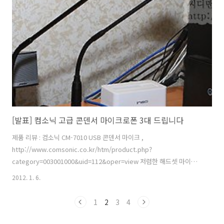
계속 많은 유저들이 요청한 내용중 괜찮은 기능들을 계속 업그레이드 한
것이니까요. 지금은 Olleh navi 버전업이 계속 진행되어 v.2.7.0 까지 업
데이트 된 상태 입니다. 올레내비 V2.7.0 업데이트 주요 내용 기능개선 :
..
[발표] 컴소닉 고급 콘덴서 마이크로폰 3대 드립니다
제품 리뷰 : 컴소닉 CM-7010 USB 콘덴서 마이크 ,
http://www.comsonic.co.kr/htm/product.php?
category=003001000&uid=112&oper=view 저렴한 해드셋 마이크
와는 비교가 안될만큼 성능이 좋으며 깨끗한 목소리와 악기소리를 녹음
2012. 1. 6.
시켜 줍니다. USB 방식이기 때문에 별도의 설치 씨디없이 USB 단자에
꽂는것만으로 바로 사용이 가능한 모델 입니다. 이벤트 상품 : 컴소닉
1
2
3
4
CM-7010 USB 새제품 3대 이벤트 일시 : ~ 2012년 1월 15일 24시까지
응모방법 : 해당글에 비밀댓글로 사용하고 싶은 이유를 정성껏 적어주세