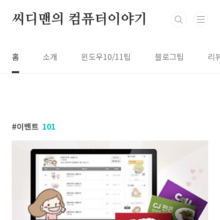
본문 바로가기
씨디맨의 컴퓨터이야기
홈
소개
윈도우10/11팁
블로그팁
리
이벤트
101