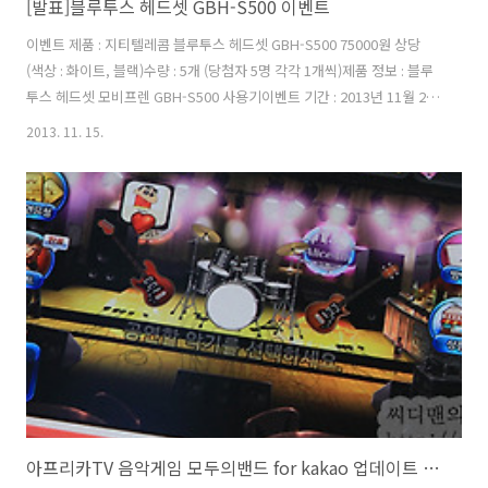
[발표]블루투스 헤드셋 GBH-S500 이벤트
이벤트 제품 : 지티텔레콤 블루투스 헤드셋 GBH-S500 75000원 상당
(색상 : 화이트, 블랙)수량 : 5개 (당첨자 5명 각각 1개씩)제품 정보 : 블루
투스 헤드셋 모비프렌 GBH-S500 사용기이벤트 기간 : 2013년 11월 23
일 24시까지당참자 발표 : 2013년 11월 25일 이후 메일로 개별 연락제품
2013. 11. 15.
배송 : 지티텔레콤에서 일체 부담반드시 지켜야할 사항 :1. 해당 제품을
받은 뒤 한달 안에 후기를 꼭 올려주셔야 합니다. 2. 후기는 현 페이지에
댓글에 이미지를 업로드 하여, 또는 자신의 블로그, 페이스북, 트위터 ,
자신이 활동하는 커뮤니티 등에 반드시 올려주셔야 합니다.3. 후기를 업
로드 시 이미지는 직접 사용하는 모습 3장 이상은 올려주셔야 합니다.
(얼굴이 나올 필요는 없습니다..
아프리카TV 음악게임 모두의밴드 for kakao 업데이트 소식