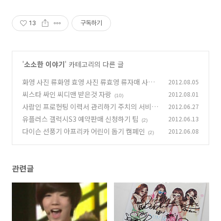
13
구독하기
'
소소한 이야기
' 카테고리의 다른 글
화영 사진 류화영 효영 사진 류효영 류자매 사진
2012.08.05
모음
씨스타 싸인 씨디맨 받은것 자랑
2012.08.01
(20)
(10)
사람인 프로헌팅 이력서 관리하기 주치의 서비스
2012.06.27
프로헌팅 서비스
유플러스 갤럭시S3 예약판매 신청하기 팁
2012.06.13
(5)
(2)
다이슨 선풍기 아프리카 어린이 돕기 캠페인
2012.06.08
(2)
관련글