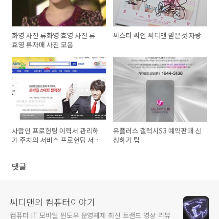
화영 사진 류화영 효영 사진 류
씨스타 싸인 씨디맨 받은것 자랑
효영 류자매 사진 모음
사람인 프로헌팅 이력서 관리하
유플러스 갤럭시S3 예약판매 신
기 주치의 서비스 프로헌팅 서비
청하기 팁
스
댓글
씨디맨의 컴퓨터이야기
컴퓨터 IT 모바일 윈도우 운영체제 최신 트랜드 영상 리뷰