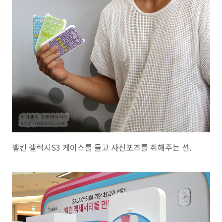
벨킨 갤럭시S3 케이스를 들고 사진포즈를 취해주는 션.