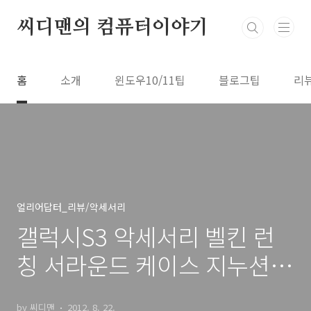
본문 바로가기
씨디맨의 컴퓨터이야기
홈
소개
윈도우10/11팁
블로그팁
리
얼리어답터_리뷰/악세서리
갤럭시S3 악세서리 벨킨 런
칭 서라운드 케이스 지누션
션 참여
by 씨디맨
2012. 8. 22.