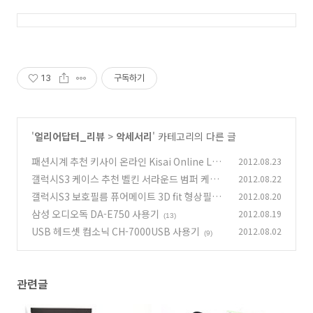
13
구독하기
'
얼리어답터_리뷰
>
악세서리
' 카테고리의 다른 글
패션시계 추천 키사이 온라인 Kisai Online LCD
2012.08.23
Watch
갤럭시S3 케이스 추천 벨킨 서라운드 범퍼 케이
2012.08.22
(6)
스
갤럭시S3 보호필름 퓨어메이트 3D fit 형상필름
2012.08.20
(9)
삼성 오디오독 DA-E750 사용기
2012.08.19
(11)
(13)
USB 헤드셋 컴소닉 CH-7000USB 사용기
2012.08.02
(9)
관련글