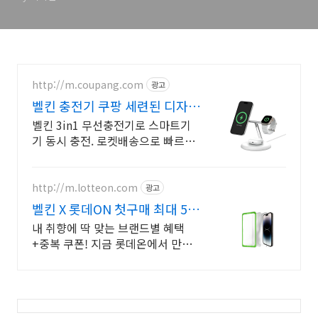
http://m.coupang.com
광고
벨킨 충전기 쿠팡 세련된 디자인
충전
벨킨 3in1 무선충전기로 스마트기
기 동시 충전. 로켓배송으로 빠르게!
초소형 고속 충전기! 발열 적고 안정
적인 마그네틱 고정. 여행 필수템!
http://m.lotteon.com
광고
벨킨 X 롯데ON 첫구매 최대 5천
원 혜택!
내 취향에 딱 맞는 브랜드별 혜택
+중복 쿠폰! 지금 롯데온에서 만나
보세요!