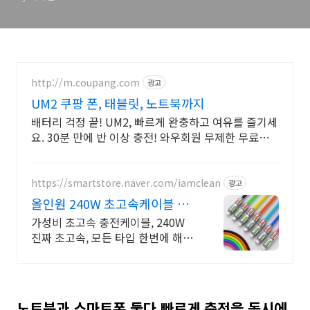
http://m.coupang.com
광고
UM2 쿠팡 폰, 태블릿, 노트북까지
배터리 걱정 끝! UM2, 빠르게 완충하고 여유를 즐기세
요. 30분 만에 반 이상 충전! 와우회원 무제한 무료배
송으로 오늘 바로 경험하세요.
https://smartstore.naver.com/iamclean
광고
올인원 240W 초고속케이블 타
입별 충전 케이블 챙겨요?
가성비 초고속 충전케이블, 240W
진짜 초고속, 모든 타입 한번에 해
결! 240W 올인원 초고속케이블 하
나면 삼성, 애플 전제품 사용
노트북과 스마트폰 둘다 빠르게 충전을 동시에