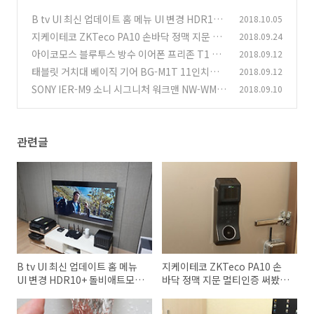
B tv UI 최신 업데이트 홈 메뉴 UI 변경 HDR10+
2018.10.05
돌비애트모스까지
지케이테코 ZKTeco PA10 손바닥 정맥 지문 멀
2018.09.24
(4)
티인증 써봤더니
아이코모스 블루투스 방수 이어폰 프리존 T1 사
2018.09.12
(2)
용기
태블릿 거치대 베이직 기어 BG-M1T 11인치까
2018.09.12
(3)
지 다양한 각도
SONY IER-M9 소니 시그니처 워크맨 NW-WM1
2018.09.10
(2)
Z 후기
(2)
관련글
B tv UI 최신 업데이트 홈 메뉴
지케이테코 ZKTeco PA10 손
UI 변경 HDR10+ 돌비애트모스
바닥 정맥 지문 멀티인증 써봤더
까지
니