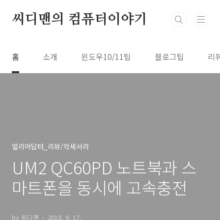
본문 바로가기
씨디맨의 컴퓨터이야기
홈
소개
윈도우10/11팁
블로그팁
리
얼리어답터_리뷰/악세서리
UM2 QC60PD 노트북과 스
마트폰을 동시에 고속충전
by 씨디맨
2018. 9. 17.